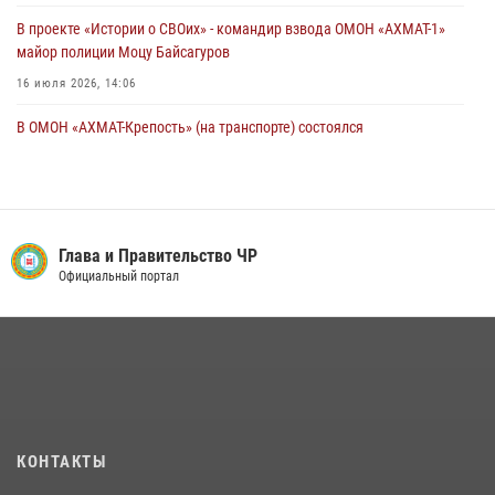
В проекте «Истории о СВОих» - командир взвода ОМОН «АХМАТ-1»
майор полиции Моцу Байсагуров
16 июля 2026, 14:06
В ОМОН «АХМАТ-Крепость» (на транспорте) состоялся
межведомственный круглый стол
13 июля 2026, 15:33
2
Управление Росгвардии по Чеченской Республике информирует
владельцев гражданского оружия об изменениях в
Глава и Правительство ЧР
законодательстве
Официальный портал
15 июля 2026, 12:36
В ОМОН «АХМАТ-1» прошел День открытых дверей для
воспитанников детского лагеря «Майралла»
10 июля 2026, 18:25
9
Сотрудник ОМОН «АХМАТ-1» поделился историями спасения
КОНТАКТЫ
сослуживцев в зоне СВО