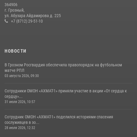
28 июля 2026, 12:32
364906
г. Грозный,
В Грозном Росгвардия обеспечила безопасность конно-спортивных
ул. Абузара Айдамирова д. 225
соревнований
+7 (8712) 29-51-10
18 июля 2026, 13:46
НОВОСТИ
В Грозном Росгвардия обеспечила правопорядок на футбольном
матче РПЛ
03 августа 2026, 09:30
Сотрудники ОМОН «АХМАТ-1» приняли участие в акции «От сердца к
сердцу»...
31 июля 2026, 10:57
Сотрудник ОМОН «АХМАТ-1» поделился историями спасения
сослуживцев в зо...
28 июля 2026, 12:32