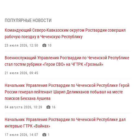
28 июля 2026, 12:32
Командующий Северо-Кавказским округом Росгвардии совершил
ПОПУЛЯРНЫЕ НОВОСТИ
рабочую поездку в Чеченскую Республику
Командующий Северо-Кавказским округом Росгвардии совершил
23 июля 2026, 12:50
10
рабочую поездку в Чеченскую Республику
Военнослужащий Управления Росгвардии по Чеченской Республике
23 июля 2026, 12:50
10
стал гостем рубрики «Герои СВО» на ЧГТРК «Грозный»
Военнослужащий Управления Росгвардии по Чеченской Республике
21 июля 2026, 09:45
стал гостем рубрики «Герои СВО» на ЧГТРК «Грозный»
В ДНР росгвардейцы уничтожили около 80 вражеских
21 июля 2026, 09:45
беспилотников самолётного типа
Начальник Управления Росгвардии по Чеченской Республике Герой
19 июля 2026, 13:50
России генерал-лейтенант Шарип Делимханов побывал на месте
поисков Бекхана Аушева
В Грозном Росгвардия обеспечила безопасность конно-спортивных
соревнований
04 августа 2026, 10:29
16
18 июля 2026, 13:46
Начальник Управления Росгвардии по Чеченской Республике дал
интервью ГТРК «Вайнах»
17 июля 2026, 14:07
1