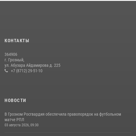
В ОМОН «АХМАТ-1» прошел День открытых дверей для
воспитанников детского лагеря «Майралла»
10 июля 2026, 18:25
9
Сотрудник ОМОН «АХМАТ-1» поделился историями спасения
КОНТАКТЫ
сослуживцев в зоне СВО
28 июля 2026, 12:32
364906
г. Грозный,
В Грозном Росгвардия обеспечила безопасность конно-спортивных
ул. Абузара Айдамирова д. 225
соревнований
+7 (8712) 29-51-10
18 июля 2026, 13:46
НОВОСТИ
В Грозном Росгвардия обеспечила правопорядок на футбольном
матче РПЛ
03 августа 2026, 09:30