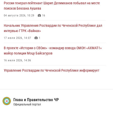
19 июля 2026, 13:50
России генерал-лейтенант Шарип Делимханов побывал на месте
поисков Бекхана Аушева
В Грозном Росгвардия обеспечила безопасность конно-спортивных
соревнований
04 августа 2026, 10:29
16
18 июля 2026, 13:46
Начальник Управления Росгвардии по Чеченской Республике дал
интервью ГТРК «Вайнах»
17 июля 2026, 14:07
1
В проекте «Истории о СВОих» - командир взвода ОМОН «АХМАТ-1»
майор полиции Моцу Байсагуров
16 июля 2026, 14:06
Управление Росгвардии по Чеченской Республике информирует
владельцев гражданского оружия об изменениях в
законодательстве
15 июля 2026, 12:36
В ОМОН «АХМАТ-Крепость» (на транспорте) состоялся
Глава и Правительство ЧР
межведомственный круглый стол
Официальный портал
13 июля 2026, 15:33
2