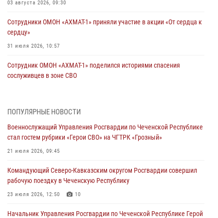
03 августа 2026, 09:30
Сотрудники ОМОН «АХМАТ-1» приняли участие в акции «От сердца к
сердцу»
31 июля 2026, 10:57
Сотрудник ОМОН «АХМАТ-1» поделился историями спасения
сослуживцев в зоне СВО
28 июля 2026, 12:32
Командующий Северо-Кавказским округом Росгвардии совершил
ПОПУЛЯРНЫЕ НОВОСТИ
рабочую поездку в Чеченскую Республику
Военнослужащий Управления Росгвардии по Чеченской Республике
23 июля 2026, 12:50
10
стал гостем рубрики «Герои СВО» на ЧГТРК «Грозный»
Военнослужащий Управления Росгвардии по Чеченской Республике
21 июля 2026, 09:45
стал гостем рубрики «Герои СВО» на ЧГТРК «Грозный»
Командующий Северо-Кавказским округом Росгвардии совершил
21 июля 2026, 09:45
рабочую поездку в Чеченскую Республику
В ДНР росгвардейцы уничтожили около 80 вражеских
23 июля 2026, 12:50
10
беспилотников самолётного типа
Начальник Управления Росгвардии по Чеченской Республике Герой