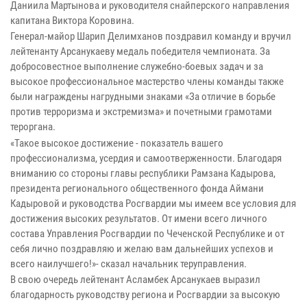
Даниила Мартынова и руководителя снайперского направления
капитана Виктора Коровина.
Генерал-майор Шарип Делимханов поздравил команду и вручил
лейтенанту Арсанукаеву медаль победителя чемпионата. За
добросовестное выполнение служебно-боевых задач и за
высокое профессиональное мастерство члены команды также
были награждены нагрудными знаками «За отличие в борьбе
против терроризма и экстремизма» и почетными грамотами
тероргана.
«Такое высокое достижение - показатель вашего
профессионализма, усердия и самоотверженности. Благодаря
вниманию со стороны главы республики Рамзана Кадырова,
президента регионального общественного фонда Аймани
Кадыровой и руководства Росгвардии мы имеем все условия для
достижения высоких результатов. От имени всего личного
состава Управления Росгвардии по Чеченской Республике и от
себя лично поздравляю и желаю вам дальнейших успехов и
всего наилучшего!»- сказал начальник теруправления.
В свою очередь лейтенант Асламбек Арсанукаев выразил
благодарность руководству региона и Росгвардии за высокую