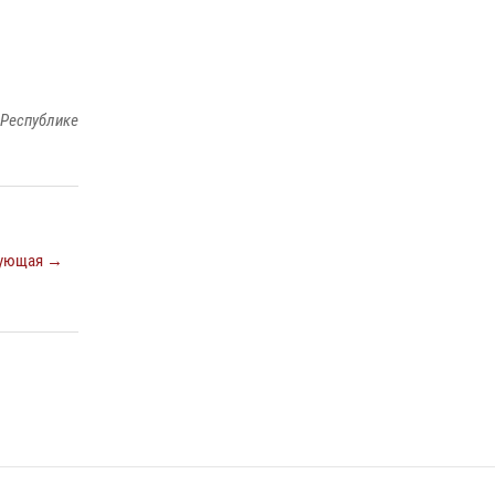
В ОМОН «АХМАТ-1» прошел День открытых
дверей для воспитанников детского лагеря
«Майралла»
10 июля 2026, 18:25
9
 Республике
Сотрудник ОМОН «АХМАТ-1» поделился
историями спасения сослуживцев в зоне СВО
28 июля 2026, 12:32
ующая →