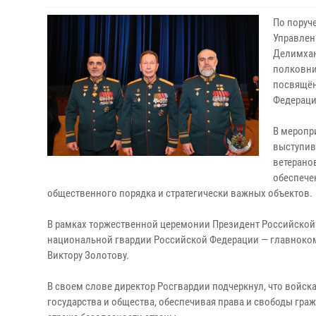
По поруч
Управлен
Делимхан
полковни
посвящён
Федераци
В меропр
выступив
ветерано
обеспече
общественного порядка и стратегически важных объектов.
В рамках торжественной церемонии Президент Российской
национальной гвардии Российской Федерации — главноко
Виктору Золотову.
В своем слове директор Росгвардии подчеркнул, что войс
государства и общества, обеспечивая права и свободы гражд