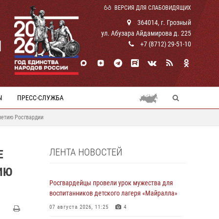
ВЕРСИЯ ДЛЯ СЛАБОВИДЯЩИХ
364014, г. Грозный
ул. Абузара Айдамирова д. 225
И
+7 (8712) 29-51-10
Ы
ПРЕСС-СЛУЖБА
летию Росгвардии
ЛЕНТА НОВОСТЕЙ
Е
ИЮ
Росгвардейцы провели урок мужества для
воспитанников детского лагеря «Майралла»
07 августа 2026, 11:25
4