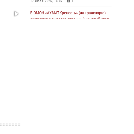
17 июля 2026, 14:07
1
В ОМОН «АХМАТ-Крепость» (на транспорте)
состоялся межведомственный круглый стол
13 июля 2026, 15:33
2
В проекте «Истории о СВОих» - командир
взвода ОМОН «АХМАТ-1» майор полиции Моцу
Байсагуров
16 июля 2026, 14:06
Управление Росгвардии по Чеченской
Республике информирует владельцев
гражданского оружия об изменениях в
законодательстве
15 июля 2026, 12:36
Представитель Росгвардии принял участие в
заседании комиссии Совета безопасности
Чеченской Республики
08 июля 2026, 13:32
3