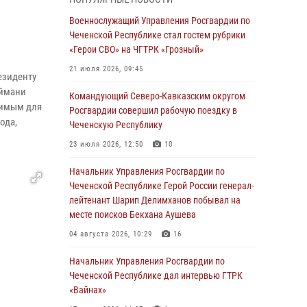
28 июля 2026, 12:32
Военнослужащий Управления Росгвардии по
Чеченской Республике стал гостем рубрики
Командующий Северо-Кавказским округом
«Герои СВО» на ЧГТРК «Грозный»
Росгвардии совершил рабочую поездку в
Чеченскую Республику
21 июля 2026, 09:45
езиденту
23 июля 2026, 12:50
10
Аймани
Командующий Северо-Кавказским округом
димым для
Росгвардии совершил рабочую поездку в
Военнослужащий Управления Росгвардии по
ода,
Чеченскую Республику
Чеченской Республике стал гостем рубрики
«Герои СВО» на ЧГТРК «Грозный»
23 июля 2026, 12:50
10
21 июля 2026, 09:45
Начальник Управления Росгвардии по
Чеченской Республике Герой России генерал-
В ДНР росгвардейцы уничтожили около 80
лейтенант Шарип Делимханов побывал на
вражеских беспилотников самолётного типа
месте поисков Бекхана Аушева
19 июля 2026, 13:50
04 августа 2026, 10:29
16
В Грозном Росгвардия обеспечила
Начальник Управления Росгвардии по
безопасность конно-спортивных
Чеченской Республике дал интервью ГТРК
соревнований
«Вайнах»
18 июля 2026, 13:46