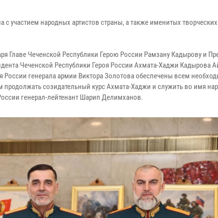
 с участием народных артистов страны, а также именитых творческих
ря Главе Чеченской Республики Герою России Рамзану Кадырову и Пр
дента Чеченской Республики Героя России Ахмата-Хаджи Кадырова 
оя России генерала армии Виктора Золотова обеспечены всем необхо
 продолжать созидательный курс Ахмата-Хаджи и служить во имя нар
й России генерал-лейтенант Шарип Делимханов.