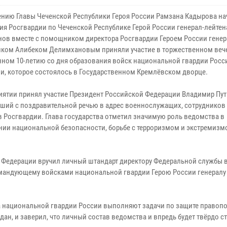
ению Главы Чеченской Республики Героя России Рамзана Кадырова н
ия Росгвардии по Чеченской Республике Герой России генерал-лейте
ов вместе с помощником директора Росгвардии Героем России генер
ком Алибеком Делимхановым приняли участие в торжественном вече
ном 10-летию со дня образования войск национальной гвардии Росс
и, которое состоялось в Государственном Кремлёвском дворце.
иятии принял участие Президент Российской Федерации Владимир Пут
ший с поздравительной речью в адрес военнослужащих, сотрудников
в Росгвардии. Глава государства отметил значимую роль ведомства в
нии национальной безопасности, борьбе с терроризмом и экстремизм
 Федерации вручил личный штандарт директору Федеральной службы 
мандующему войсками национальной гвардии Герою России генералу
ка национальной гвардии России выполняют задачи по защите правопо
ан, и заверил, что личный состав ведомства и впредь будет твёрдо ст