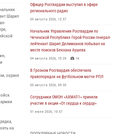
Офицер Росгвардии выступил в эфире
ачальник
регионального радио
нант Шарип
05 августа 2026, 12:57
ал-
ре,
Начальник Управления Росгвардии по
ийской
Чеченской Республике Герой России генерал-
лейтенант Шарип Делимханов побывал на
месте поисков Бекхана Аушева
ин,
04 августа 2026, 10:29
16
 и
В Грозном Росгвардия обеспечила
ом, охране
правопорядок на футбольном матче РПЛ
03 августа 2026, 09:30
войск
Сотрудники ОМОН «АХМАТ-1» приняли
 армии
участие в акции «От сердца к сердцу»
31 июля 2026, 10:57
рядка,
Сотрудник ОМОН «АХМАТ-1» поделился
оять на
историями спасения сослуживцев в зоне СВО
ПОПУЛЯРНЫЕ НОВОСТИ