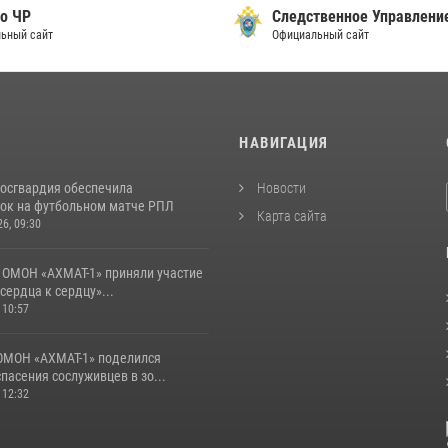
о ЧР
Следственное Управлени
ьный сайт
Официальный сайт
И
НАВИГАЦИЯ
Росгвардия обеспечила
Новости
ок на футбольном матче РПЛ
Карта сайта
26, 09:30
 ОМОН «АХМАТ-1» приняли участие
 сердца к сердцу»...
 10:57
ОМОН «АХМАТ-1» поделился
пасения сослуживцев в зо...
 12:32