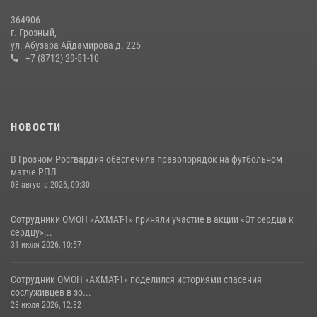
10 июля 2026, 18:25
9
364906
г. Грозный,
Сотрудник ОМОН «АХМАТ-1» поделился историями спасения
ул. Абузара Айдамирова д. 225
сослуживцев в зоне СВО
+7 (8712) 29-51-10
28 июля 2026, 12:32
НОВОСТИ
В Грозном Росгвардия обеспечила правопорядок на футбольном
матче РПЛ
03 августа 2026, 09:30
Сотрудники ОМОН «АХМАТ-1» приняли участие в акции «От сердца к
сердцу»...
31 июля 2026, 10:57
Сотрудник ОМОН «АХМАТ-1» поделился историями спасения
сослуживцев в зо...
28 июля 2026, 12:32