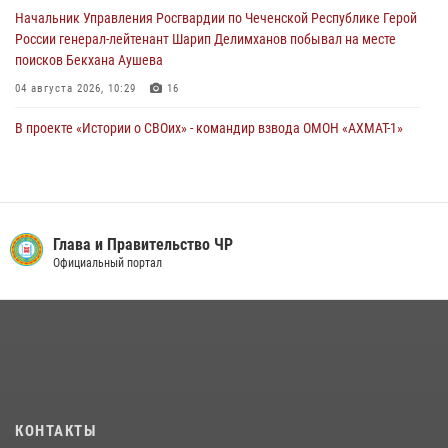
Начальник Управления Росгвардии по Чеченской Республике Герой
России генерал-лейтенант Шарип Делимханов побывал на месте
поисков Бекхана Аушева
04 августа 2026, 10:29
16
В проекте «Истории о СВОих» - командир взвода ОМОН «АХМАТ-1»
майор полиции Моцу Байсагуров
16 июля 2026, 14:06
Управление Росгвардии по Чеченской Республике информирует
владельцев гражданского оружия об изменениях в
Глава и Правительство ЧР
законодательстве
Официальный портал
15 июля 2026, 12:36
Представитель Росгвардии принял участие в заседании комиссии
Совета безопасности Чеченской Республики
08 июля 2026, 13:32
3
В ОМОН «АХМАТ-1» прошел День открытых дверей для
КОНТАКТЫ
воспитанников детского лагеря «Майралла»