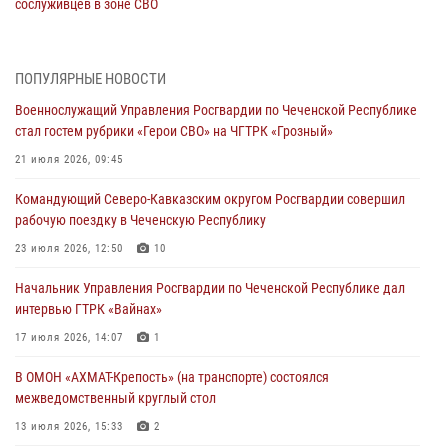
сослуживцев в зоне СВО
28 июля 2026, 12:32
Командующий Северо-Кавказским округом Росгвардии совершил
ПОПУЛЯРНЫЕ НОВОСТИ
рабочую поездку в Чеченскую Республику
Военнослужащий Управления Росгвардии по Чеченской Республике
23 июля 2026, 12:50
10
стал гостем рубрики «Герои СВО» на ЧГТРК «Грозный»
Военнослужащий Управления Росгвардии по Чеченской Республике
21 июля 2026, 09:45
стал гостем рубрики «Герои СВО» на ЧГТРК «Грозный»
Командующий Северо-Кавказским округом Росгвардии совершил
21 июля 2026, 09:45
рабочую поездку в Чеченскую Республику
В ДНР росгвардейцы уничтожили около 80 вражеских
23 июля 2026, 12:50
10
беспилотников самолётного типа
Начальник Управления Росгвардии по Чеченской Республике дал
19 июля 2026, 13:50
интервью ГТРК «Вайнах»
В Грозном Росгвардия обеспечила безопасность конно-спортивных
17 июля 2026, 14:07
1
соревнований
В ОМОН «АХМАТ-Крепость» (на транспорте) состоялся
18 июля 2026, 13:46
межведомственный круглый стол
13 июля 2026, 15:33
2