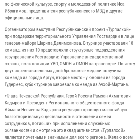
по физической культуре, спорту и молодежной политике Иса
Ибрагимов, представители республиканского МВД и другие
официальные лица.
Организатором выступил Республиканский проект «Турпалхой»
при поддержке территориального Управления Росгвардии в лице
генерал-майора Шарипа Делимханова. В турнире участвовали 18
команд, из них 10 представляли структурные подразделения
теруправления Росгвардии: Управление вневедомственной
охраны, полк полиции УВО, ОМОН и ОМОН на транспорте. По итогу
двух соревновательных дней бронзовые медали получила
команда из города Аргун, второе место - у юношей из города
Гудермес, кубок турнира завоевала команда из Ачхой-Мартана.
«Глава Чеченской Республики, Герой России Рамзан Ахматович
Кадыров и Президент Регионального общественного фонда
Аймани Несиевна Кадырова регулярно проводят масштабную
благотворительную деятельность в отношении семей
сотрудников, погибших при исполенении служебных
обязанностей и смотря на это вклад активистов «Турпалхой»
является почетным и значимым для всего региона. Желаю всем