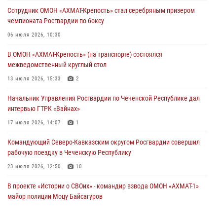
беспилотников самолётного типа
Сотрудник ОМОН «АХМАТ-Крепость» стал серебряным призером
19 июля 2026, 13:50
чемпионата Росгвардии по боксу
В Грозном Росгвардия обеспечила безопасность конно-спортивных
06 июля 2026, 10:30
соревнований
В ОМОН «АХМАТ-Крепость» (на транспорте) состоялся
18 июля 2026, 13:46
межведомственный круглый стол
Начальник Управления Росгвардии по Чеченской Республике дал
13 июля 2026, 15:33
2
интервью ГТРК «Вайнах»
Начальник Управления Росгвардии по Чеченской Республике дал
17 июля 2026, 14:07
1
интервью ГТРК «Вайнах»
17 июля 2026, 14:07
1
Командующий Северо-Кавказским округом Росгвардии совершил
рабочую поездку в Чеченскую Республику
23 июля 2026, 12:50
10
В проекте «Истории о СВОих» - командир взвода ОМОН «АХМАТ-1»
майор полиции Моцу Байсагуров
16 июля 2026, 14:06