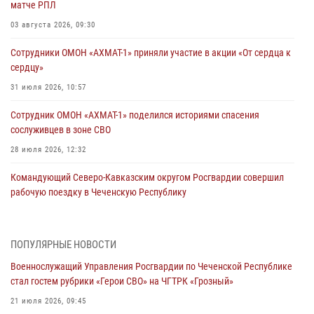
матче РПЛ
03 августа 2026, 09:30
Сотрудники ОМОН «АХМАТ-1» приняли участие в акции «От сердца к
сердцу»
31 июля 2026, 10:57
Сотрудник ОМОН «АХМАТ-1» поделился историями спасения
сослуживцев в зоне СВО
28 июля 2026, 12:32
Командующий Северо-Кавказским округом Росгвардии совершил
рабочую поездку в Чеченскую Республику
23 июля 2026, 12:50
10
Военнослужащий Управления Росгвардии по Чеченской Республике
ПОПУЛЯРНЫЕ НОВОСТИ
стал гостем рубрики «Герои СВО» на ЧГТРК «Грозный»
Военнослужащий Управления Росгвардии по Чеченской Республике
21 июля 2026, 09:45
стал гостем рубрики «Герои СВО» на ЧГТРК «Грозный»
В ДНР росгвардейцы уничтожили около 80 вражеских
21 июля 2026, 09:45