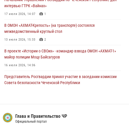
18 июля 2026, 13:46
интервью ГТРК «Вайнах»
Начальник Управления Росгвардии по Чеченской Республике дал
17 июля 2026, 14:07
1
интервью ГТРК «Вайнах»
В ОМОН «АХМАТ-Крепость» (на транспорте) состоялся
17 июля 2026, 14:07
1
межведомственный круглый стол
13 июля 2026, 15:33
2
В проекте «Истории о СВОих» - командир взвода ОМОН «АХМАТ-1»
майор полиции Моцу Байсагуров
16 июля 2026, 14:06
Представитель Росгвардии принял участие в заседании комиссии
Совета безопасности Чеченской Республики
08 июля 2026, 13:32
3
В ОМОН «АХМАТ-1» прошел День открытых дверей для
воспитанников детского лагеря «Майралла»
Глава и Правительство ЧР
10 июля 2026, 18:25
9
Официальный портал
Управление Росгвардии по Чеченской Республике информирует