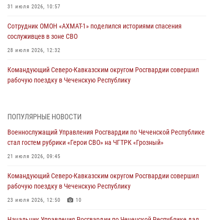
31 июля 2026, 10:57
Сотрудник ОМОН «АХМАТ-1» поделился историями спасения
сослуживцев в зоне СВО
28 июля 2026, 12:32
Командующий Северо-Кавказским округом Росгвардии совершил
рабочую поездку в Чеченскую Республику
23 июля 2026, 12:50
10
Военнослужащий Управления Росгвардии по Чеченской Республике
ПОПУЛЯРНЫЕ НОВОСТИ
стал гостем рубрики «Герои СВО» на ЧГТРК «Грозный»
Военнослужащий Управления Росгвардии по Чеченской Республике
21 июля 2026, 09:45
стал гостем рубрики «Герои СВО» на ЧГТРК «Грозный»
В ДНР росгвардейцы уничтожили около 80 вражеских
21 июля 2026, 09:45
беспилотников самолётного типа
Командующий Северо-Кавказским округом Росгвардии совершил
19 июля 2026, 13:50
рабочую поездку в Чеченскую Республику
В Грозном Росгвардия обеспечила безопасность конно-спортивных
23 июля 2026, 12:50
10
соревнований
Начальник Управления Росгвардии по Чеченской Республике дал