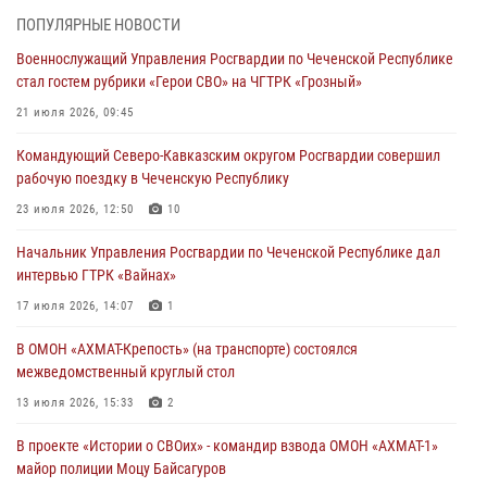
Военнослужащий Управления Росгвардии по Чеченской Республике
ПОПУЛЯРНЫЕ НОВОСТИ
стал гостем рубрики «Герои СВО» на ЧГТРК «Грозный»
Военнослужащий Управления Росгвардии по Чеченской Республике
21 июля 2026, 09:45
стал гостем рубрики «Герои СВО» на ЧГТРК «Грозный»
В ДНР росгвардейцы уничтожили около 80 вражеских
21 июля 2026, 09:45
беспилотников самолётного типа
Командующий Северо-Кавказским округом Росгвардии совершил
19 июля 2026, 13:50
рабочую поездку в Чеченскую Республику
В Грозном Росгвардия обеспечила безопасность конно-спортивных
23 июля 2026, 12:50
10
соревнований
Начальник Управления Росгвардии по Чеченской Республике дал
18 июля 2026, 13:46
интервью ГТРК «Вайнах»
Начальник Управления Росгвардии по Чеченской Республике дал
17 июля 2026, 14:07
1
интервью ГТРК «Вайнах»
В ОМОН «АХМАТ-Крепость» (на транспорте) состоялся
17 июля 2026, 14:07
1
межведомственный круглый стол
13 июля 2026, 15:33
2
В проекте «Истории о СВОих» - командир взвода ОМОН «АХМАТ-1»
майор полиции Моцу Байсагуров