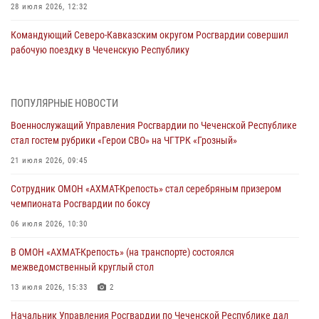
28 июля 2026, 12:32
Командующий Северо-Кавказским округом Росгвардии совершил
рабочую поездку в Чеченскую Республику
23 июля 2026, 12:50
10
Военнослужащий Управления Росгвардии по Чеченской Республике
ПОПУЛЯРНЫЕ НОВОСТИ
стал гостем рубрики «Герои СВО» на ЧГТРК «Грозный»
Военнослужащий Управления Росгвардии по Чеченской Республике
21 июля 2026, 09:45
стал гостем рубрики «Герои СВО» на ЧГТРК «Грозный»
В ДНР росгвардейцы уничтожили около 80 вражеских
21 июля 2026, 09:45
беспилотников самолётного типа
Сотрудник ОМОН «АХМАТ-Крепость» стал серебряным призером
19 июля 2026, 13:50
чемпионата Росгвардии по боксу
В Грозном Росгвардия обеспечила безопасность конно-спортивных
06 июля 2026, 10:30
соревнований
В ОМОН «АХМАТ-Крепость» (на транспорте) состоялся
18 июля 2026, 13:46
межведомственный круглый стол
Начальник Управления Росгвардии по Чеченской Республике дал
13 июля 2026, 15:33
2
интервью ГТРК «Вайнах»
Начальник Управления Росгвардии по Чеченской Республике дал