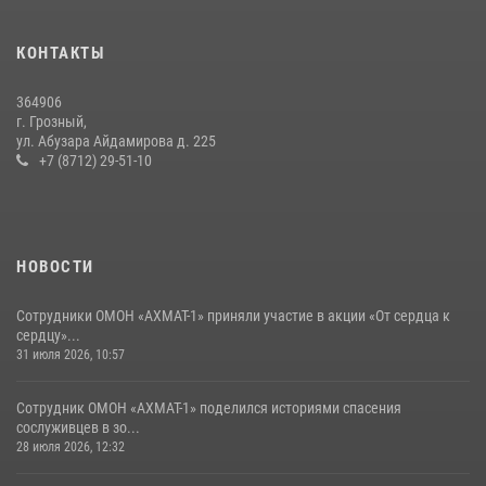
В ОМОН «АХМАТ-1» прошел День открытых дверей для
воспитанников детского лагеря «Майралла»
КОНТАКТЫ
10 июля 2026, 18:25
9
364906
Начальник Управления Росгвардии по Чеченской Республике Герой
г. Грозный,
России генерал-лейтенант Шарип Делимханов побывал на месте
ул. Абузара Айдамирова д. 225
поисков Бекхана Аушева
+7 (8712) 29-51-10
04 августа 2026, 10:29
16
НОВОСТИ
Сотрудники ОМОН «АХМАТ-1» приняли участие в акции «От сердца к
сердцу»...
31 июля 2026, 10:57
Сотрудник ОМОН «АХМАТ-1» поделился историями спасения
сослуживцев в зо...
28 июля 2026, 12:32