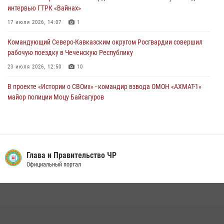
17 июля 2026, 14:07
1
интервью ГТРК «Вайнах»
17 июля 2026, 14:07
1
Командующий Северо-Кавказским округом Росгвардии совершил
рабочую поездку в Чеченскую Республику
23 июля 2026, 12:50
10
В проекте «Истории о СВОих» - командир взвода ОМОН «АХМАТ-1»
майор полиции Моцу Байсагуров
16 июля 2026, 14:06
Представитель Росгвардии принял участие в заседании комиссии
Совета безопасности Чеченской Республики
Глава и Правительство ЧР
08 июля 2026, 13:32
3
Официальный портал
Управление Росгвардии по Чеченской Республике информирует
владельцев гражданского оружия об изменениях в
законодательстве
15 июля 2026, 12:36