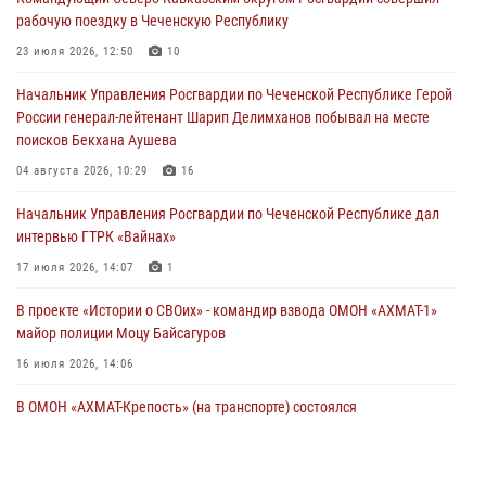
21 июля 2026, 09:45
рабочую поездку в Чеченскую Республику
В ДНР росгвардейцы уничтожили около 80 вражеских
23 июля 2026, 12:50
10
беспилотников самолётного типа
Начальник Управления Росгвардии по Чеченской Республике Герой
19 июля 2026, 13:50
России генерал-лейтенант Шарип Делимханов побывал на месте
поисков Бекхана Аушева
В Грозном Росгвардия обеспечила безопасность конно-спортивных
соревнований
04 августа 2026, 10:29
16
18 июля 2026, 13:46
Начальник Управления Росгвардии по Чеченской Республике дал
интервью ГТРК «Вайнах»
17 июля 2026, 14:07
1
В проекте «Истории о СВОих» - командир взвода ОМОН «АХМАТ-1»
майор полиции Моцу Байсагуров
16 июля 2026, 14:06
В ОМОН «АХМАТ-Крепость» (на транспорте) состоялся
межведомственный круглый стол
13 июля 2026, 15:33
2