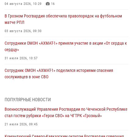
04 августа 2026, 10:29
16
В Грозном Росгвардия обеспечила правопорядок на футбольном
матче РПЛ
03 августа 2026, 09:30
Сотрудники ОМОН «АХМАТ-1» приняли участие в акции «От сердца к
сердцу»
31 июля 2026, 10:57
Сотрудник ОМОН «АХМАТ-1» поделился историями спасения
сослуживцев в зоне СВО
28 июля 2026, 12:32
Командующий Северо-Кавказским округом Росгвардии совершил
ПОПУЛЯРНЫЕ НОВОСТИ
рабочую поездку в Чеченскую Республику
Военнослужащий Управления Росгвардии по Чеченской Республике
23 июля 2026, 12:50
10
стал гостем рубрики «Герои СВО» на ЧГТРК «Грозный»
Военнослужащий Управления Росгвардии по Чеченской Республике
21 июля 2026, 09:45
стал гостем рубрики «Герои СВО» на ЧГТРК «Грозный»
Командующий Северо-Кавказским округом Росгвардии совершил