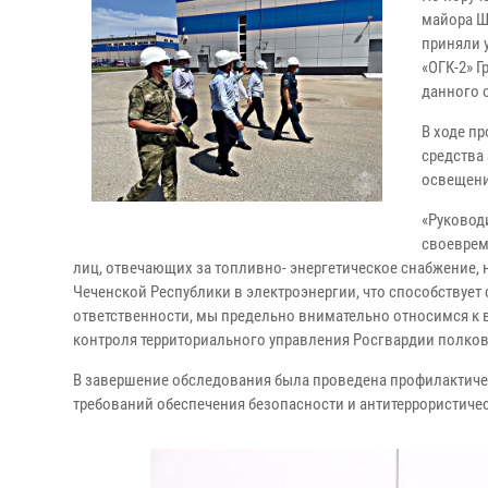
майора Ш
приняли 
«ОГК-2» 
данного 
В ходе п
средства
освещени
«Руковод
своеврем
лиц, отвечающих за топливно- энергетическое снабжение,
Чеченской Республики в электроэнергии, что способствуе
ответственности, мы предельно внимательно относимся к 
контроля территориального управления Росгвардии полко
В завершение обследования была проведена профилактиче
требований обеспечения безопасности и антитеррористиче