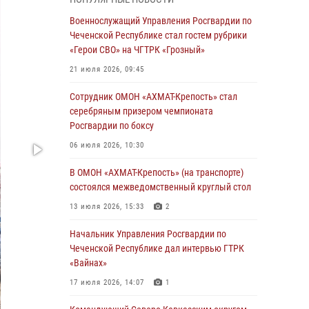
Чеченскую Республику
Военнослужащий Управления Росгвардии по
23 июля 2026, 12:50
10
Чеченской Республике стал гостем рубрики
«Герои СВО» на ЧГТРК «Грозный»
Военнослужащий Управления Росгвардии по
Чеченской Республике стал гостем рубрики
21 июля 2026, 09:45
«Герои СВО» на ЧГТРК «Грозный»
Сотрудник ОМОН «АХМАТ-Крепость» стал
21 июля 2026, 09:45
серебряным призером чемпионата
Росгвардии по боксу
В ДНР росгвардейцы уничтожили около 80
вражеских беспилотников самолётного типа
06 июля 2026, 10:30
19 июля 2026, 13:50
В ОМОН «АХМАТ-Крепость» (на транспорте)
состоялся межведомственный круглый стол
В Грозном Росгвардия обеспечила
безопасность конно-спортивных
13 июля 2026, 15:33
2
соревнований
Начальник Управления Росгвардии по
18 июля 2026, 13:46
Чеченской Республике дал интервью ГТРК
«Вайнах»
Начальник Управления Росгвардии по
Чеченской Республике дал интервью ГТРК
17 июля 2026, 14:07
1
«Вайнах»