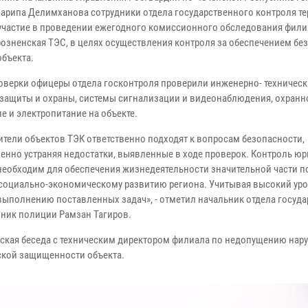
арипа Делимханова сотрудники отдела государственного контроля те
участие в проведении ежегодного комиссионного обследования фил
Грозненская ТЭС, в целях осуществления контроля за обеспечением бе
объекта.
роверки офицеры отдела госконтроля проверили инженерно- техничес
 защиты и охраны, системы сигнализации и видеонаблюдения, охранн
е и электропитание на объекте.
ители объектов ТЭК ответственно подходят к вопросам безопасности,
енно устраняя недостатки, выявленные в ходе проверок. Контроль ю
 необходим для обеспечения жизнедеятельности значительной части п
т социально-экономическому развитию региона. Учитывая высокий ур
выполнению поставленных задач», - отметил начальник отдела госуд
вник полиции Рамзан Тагиров.
ская беседа с техническим директором филиала по недопущению нар
ской защищенности объекта.