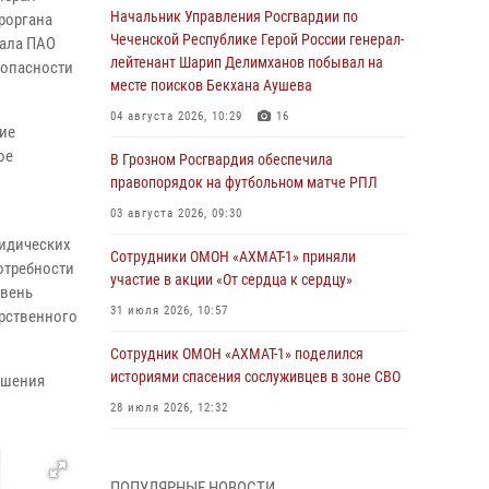
Начальник Управления Росгвардии по
роргана
Чеченской Республике Герой России генерал-
иала ПАО
лейтенант Шарип Делимханов побывал на
зопасности
месте поисков Бекхана Аушева
04 августа 2026, 10:29
16
кие
ое
В Грозном Росгвардия обеспечила
правопорядок на футбольном матче РПЛ
03 августа 2026, 09:30
ридических
Сотрудники ОМОН «АХМАТ-1» приняли
отребности
участие в акции «От сердца к сердцу»
овень
31 июля 2026, 10:57
арственного
Сотрудник ОМОН «АХМАТ-1» поделился
историями спасения сослуживцев в зоне СВО
ушения
28 июля 2026, 12:32
Командующий Северо-Кавказским округом
Росгвардии совершил рабочую поездку в
ПОПУЛЯРНЫЕ НОВОСТИ