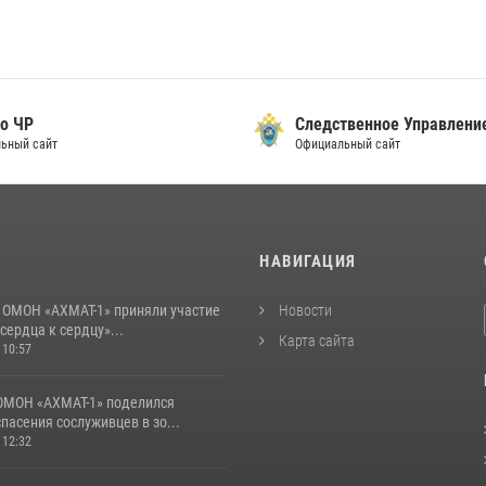
о ЧР
Следственное Управлени
ьный сайт
Официальный сайт
И
НАВИГАЦИЯ
 ОМОН «АХМАТ-1» приняли участие
Новости
 сердца к сердцу»...
Карта сайта
 10:57
ОМОН «АХМАТ-1» поделился
пасения сослуживцев в зо...
 12:32