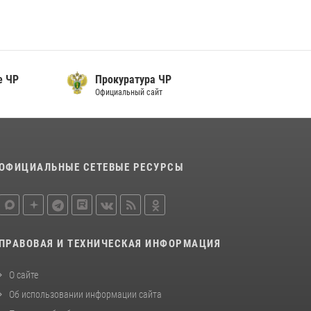
Республике информирует владельцев
гражданского оружия об изменениях в
законодательстве
15 июля 2026, 12:36
е ЧР
Прокуратура ЧР
В Управлении Росгвардии по Чеченской
Официальный сайт
Республике прошла просветительская
лекция, приуроченная к 10-летию ведомства
08 июля 2026, 11:47
2
ОФИЦИАЛЬНЫЕ СЕТЕВЫЕ РЕСУРСЫ
ПРАВОВАЯ И ТЕХНИЧЕСКАЯ ИНФОРМАЦИЯ
О сайте
Об использовании информации сайта