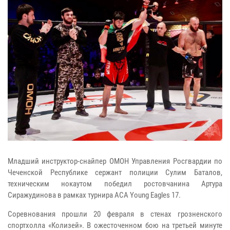
Младший инструктор-снайпер ОМОН Управления Росгвардии по
Чеченской Республике сержант полиции Сулим Баталов,
техническим нокаутом победил ростовчанина Артура
Сиражудинова в рамках турнира ACA Young Eagles 17.
Соревнования прошли 20 февраля в стенах грозненского
спортхолла «Колизей». В ожесточенном бою на третьей минуте