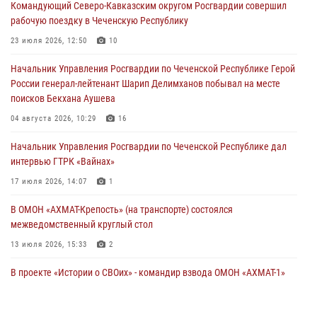
Командующий Северо-Кавказским округом Росгвардии совершил
21 июля 2026, 09:45
рабочую поездку в Чеченскую Республику
В ДНР росгвардейцы уничтожили около 80 вражеских
23 июля 2026, 12:50
10
беспилотников самолётного типа
Начальник Управления Росгвардии по Чеченской Республике Герой
19 июля 2026, 13:50
России генерал-лейтенант Шарип Делимханов побывал на месте
поисков Бекхана Аушева
В Грозном Росгвардия обеспечила безопасность конно-спортивных
соревнований
04 августа 2026, 10:29
16
18 июля 2026, 13:46
Начальник Управления Росгвардии по Чеченской Республике дал
интервью ГТРК «Вайнах»
17 июля 2026, 14:07
1
В ОМОН «АХМАТ-Крепость» (на транспорте) состоялся
межведомственный круглый стол
13 июля 2026, 15:33
2
В проекте «Истории о СВОих» - командир взвода ОМОН «АХМАТ-1»
майор полиции Моцу Байсагуров
16 июля 2026, 14:06