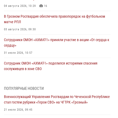
04 августа 2026, 10:29
16
В Грозном Росгвардия обеспечила правопорядок на футбольном
матче РПЛ
03 августа 2026, 09:30
Сотрудники ОМОН «АХМАТ-1» приняли участие в акции «От сердца к
сердцу»
31 июля 2026, 10:57
Сотрудник ОМОН «АХМАТ-1» поделился историями спасения
сослуживцев в зоне СВО
28 июля 2026, 12:32
Командующий Северо-Кавказским округом Росгвардии совершил
ПОПУЛЯРНЫЕ НОВОСТИ
рабочую поездку в Чеченскую Республику
Военнослужащий Управления Росгвардии по Чеченской Республике
23 июля 2026, 12:50
10
стал гостем рубрики «Герои СВО» на ЧГТРК «Грозный»
Военнослужащий Управления Росгвардии по Чеченской Республике
21 июля 2026, 09:45
стал гостем рубрики «Герои СВО» на ЧГТРК «Грозный»