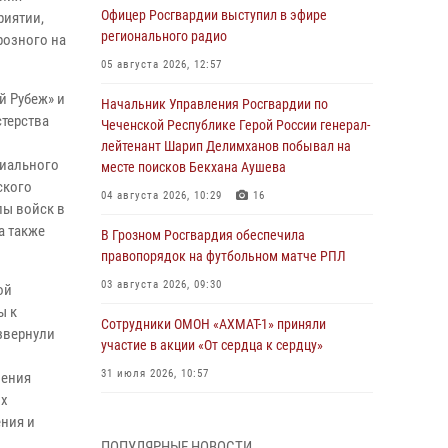
Офицер Росгвардии выступил в эфире
риятии,
регионального радио
розного на
05 августа 2026, 12:57
й Рубеж» и
Начальник Управления Росгвардии по
стерства
Чеченской Республике Герой России генерал-
лейтенант Шарип Делимханов побывал на
риального
месте поисков Бекхана Аушева
ского
04 августа 2026, 10:29
16
пы войск в
а также
В Грозном Росгвардия обеспечила
правопорядок на футбольном матче РПЛ
03 августа 2026, 09:30
ой
ы к
Сотрудники ОМОН «АХМАТ-1» приняли
звернули
участие в акции «От сердца к сердцу»
31 июля 2026, 10:57
ления
ых
Сотрудник ОМОН «АХМАТ-1» поделился
ния и
историями спасения сослуживцев в зоне СВО
ПОПУЛЯРНЫЕ НОВОСТИ