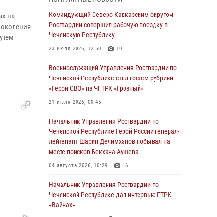
28 июля 2026, 12:32
Командующий Северо-Кавказским округом
ых на
Росгвардии совершил рабочую поездку в
поколения
Командующий Северо-Кавказским округом
Чеченскую Республику
Росгвардии совершил рабочую поездку в
путем
Чеченскую Республику
л
23 июля 2026, 12:50
10
23 июля 2026, 12:50
10
Военнослужащий Управления Росгвардии по
Чеченской Республике стал гостем рубрики
Военнослужащий Управления Росгвардии по
«Герои СВО» на ЧГТРК «Грозный»
Чеченской Республике стал гостем рубрики
«Герои СВО» на ЧГТРК «Грозный»
21 июля 2026, 09:45
21 июля 2026, 09:45
Начальник Управления Росгвардии по
Чеченской Республике Герой России генерал-
В ДНР росгвардейцы уничтожили около 80
лейтенант Шарип Делимханов побывал на
вражеских беспилотников самолётного типа
месте поисков Бекхана Аушева
19 июля 2026, 13:50
04 августа 2026, 10:29
16
В Грозном Росгвардия обеспечила
Начальник Управления Росгвардии по
безопасность конно-спортивных
Чеченской Республике дал интервью ГТРК
соревнований
«Вайнах»
18 июля 2026, 13:46