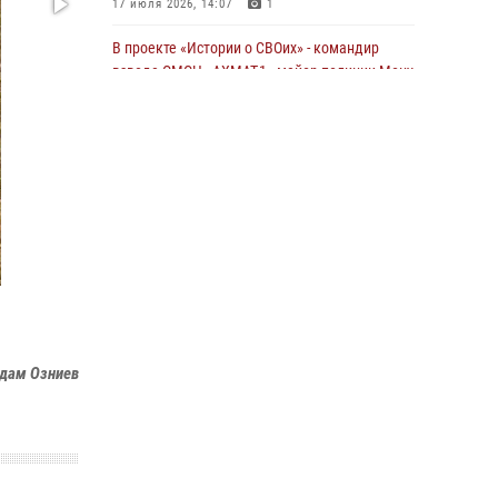
17 июля 2026, 14:07
1
В проекте «Истории о СВОих» - командир
взвода ОМОН «АХМАТ-1» майор полиции Моцу
Байсагуров
16 июля 2026, 14:06
В ОМОН «АХМАТ-Крепость» (на транспорте)
состоялся межведомственный круглый стол
13 июля 2026, 15:33
2
Управление Росгвардии по Чеченской
Республике информирует владельцев
гражданского оружия об изменениях в
законодательстве
Адам Озниев
15 июля 2026, 12:36
В ОМОН «АХМАТ-1» прошел День открытых
дверей для воспитанников детского лагеря
«Майралла»
10 июля 2026, 18:25
9