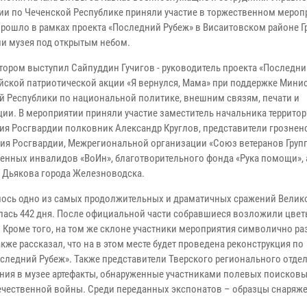
ии по Чеченской Республике приняли участие в торжественном мероп
прошло в рамках проекта «Последний Рубеж» в Висаитовском районе Г
ии музея под открытым небом.
тором выступил Сайпуддин Гучигов - руководитель проекта «Последни
йской патриотической акции «Я вернулся, Мама» при поддержке Мини
й Республики по национальной политике, внешним связям, печати и
ии. В мероприятии приняли участие заместитель начальника террито
ия Росгвардии полковник Александр Круглов, представители грознен
ия Росгвардии, Межрегиональной организации «Союз ветеранов Груп
нных инвалидов «ВоИн», благотворительного фонда «Рука помощи», 
. Дьякова города Железноводска.
алось одно из самых продолжительных и драматичных сражений Велик
алась 442 дня. После официальной части собравшиеся возложили цвет
 Кроме того, на том же склоне участники мероприятия символично ра
же рассказал, что на в этом месте будет проведена реконструкция по
ледний Рубеж». Также представители Тверского регионального отде
ния в музее артефакты, обнаруженные участниками полевых поисков
ечественной войны. Среди переданных экспонатов – образцы снаряже