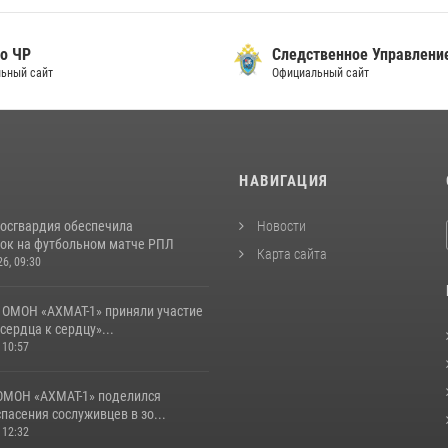
о ЧР
Следственное Управлени
ьный сайт
Официальный сайт
И
НАВИГАЦИЯ
Росгвардия обеспечила
Новости
ок на футбольном матче РПЛ
Карта сайта
26, 09:30
 ОМОН «АХМАТ-1» приняли участие
 сердца к сердцу»...
 10:57
ОМОН «АХМАТ-1» поделился
пасения сослуживцев в зо...
 12:32