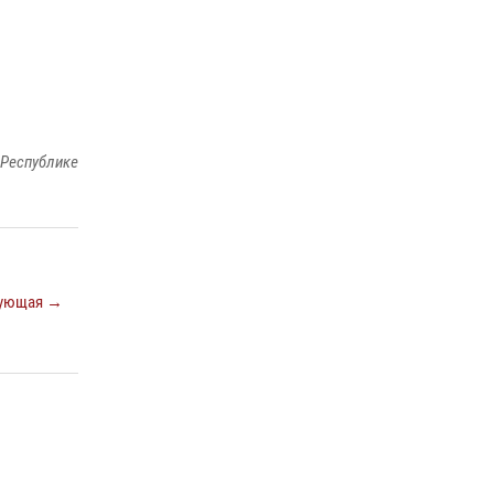
Сотрудник ОМОН «АХМАТ-1» поделился
историями спасения сослуживцев в зоне СВО
28 июля 2026, 12:32
В Грозном Росгвардия обеспечила
безопасность конно-спортивных
 Республике
соревнований
18 июля 2026, 13:46
ующая →