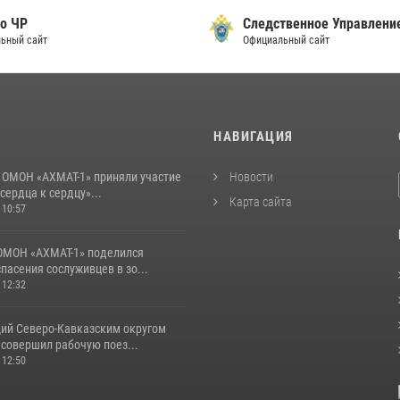
о ЧР
Следственное Управлени
ьный сайт
Официальный сайт
И
НАВИГАЦИЯ
 ОМОН «АХМАТ-1» приняли участие
Новости
 сердца к сердцу»...
Карта сайта
 10:57
ОМОН «АХМАТ-1» поделился
пасения сослуживцев в зо...
 12:32
й Северо-Кавказским округом
 совершил рабочую поез...
 12:50