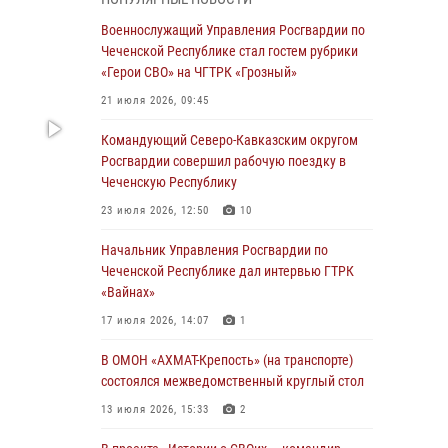
Чеченскую Республику
Военнослужащий Управления Росгвардии по
23 июля 2026, 12:50
10
Чеченской Республике стал гостем рубрики
«Герои СВО» на ЧГТРК «Грозный»
Военнослужащий Управления Росгвардии по
Чеченской Республике стал гостем рубрики
21 июля 2026, 09:45
«Герои СВО» на ЧГТРК «Грозный»
Командующий Северо-Кавказским округом
21 июля 2026, 09:45
Росгвардии совершил рабочую поездку в
Чеченскую Республику
В ДНР росгвардейцы уничтожили около 80
вражеских беспилотников самолётного типа
23 июля 2026, 12:50
10
19 июля 2026, 13:50
Начальник Управления Росгвардии по
Чеченской Республике дал интервью ГТРК
В Грозном Росгвардия обеспечила
«Вайнах»
безопасность конно-спортивных
соревнований
17 июля 2026, 14:07
1
18 июля 2026, 13:46
В ОМОН «АХМАТ-Крепость» (на транспорте)
состоялся межведомственный круглый стол
Начальник Управления Росгвардии по
Чеченской Республике дал интервью ГТРК
13 июля 2026, 15:33
2
«Вайнах»