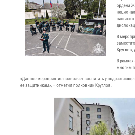
ордена Ж
национал
наших» в
дислокац
В меропр
заместит
Круглов, 
В рамках
многим п
«Данное мероприятие позволяет воспитать у подрастающего
ее защитникам», – отметил полковник Круглов.