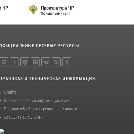
Начальник Управления Росгвардии по
е ЧР
Прокуратура ЧР
Чеченской Республике Герой России генерал-
Официальный сайт
лейтенант Шарип Делимханов побывал на
месте поисков Бекхана Аушева
04 августа 2026, 10:29
16
Сотрудник ОМОН «АХМАТ-1» поделился
ОФИЦИАЛЬНЫЕ СЕТЕВЫЕ РЕСУРСЫ
историями спасения сослуживцев в зоне СВО
28 июля 2026, 12:32
ПРАВОВАЯ И ТЕХНИЧЕСКАЯ ИНФОРМАЦИЯ
О сайте
Об использовании информации сайта
Правила обработки персональных данных
Сообщить об ошибках