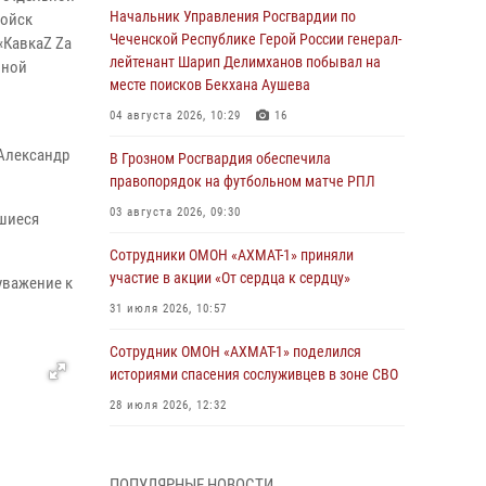
Начальник Управления Росгвардии по
войск
Чеченской Республике Герой России генерал-
«КавкаZ Zа
лейтенант Шарип Делимханов побывал на
нной
месте поисков Бекхана Аушева
04 августа 2026, 10:29
16
 Александр
В Грозном Росгвардия обеспечила
правопорядок на футбольном матче РПЛ
03 августа 2026, 09:30
вшиеся
Сотрудники ОМОН «АХМАТ-1» приняли
участие в акции «От сердца к сердцу»
уважение к
31 июля 2026, 10:57
Сотрудник ОМОН «АХМАТ-1» поделился
историями спасения сослуживцев в зоне СВО
28 июля 2026, 12:32
Командующий Северо-Кавказским округом
Росгвардии совершил рабочую поездку в
ПОПУЛЯРНЫЕ НОВОСТИ