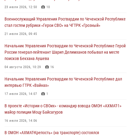
Военнослужащий Управления Росгвардии по Чеченской Республике
23 июля 2026, 12:50
10
стал гостем рубрики «Герои СВО» на ЧГТРК «Грозный»
Военнослужащий Управления Росгвардии по Чеченской Республике
21 июля 2026, 09:45
стал гостем рубрики «Герои СВО» на ЧГТРК «Грозный»
В ДНР росгвардейцы уничтожили около 80 вражеских
21 июля 2026, 09:45
беспилотников самолётного типа
Начальник Управления Росгвардии по Чеченской Республике Герой
19 июля 2026, 13:50
России генерал-лейтенант Шарип Делимханов побывал на месте
поисков Бекхана Аушева
В Грозном Росгвардия обеспечила безопасность конно-спортивных
соревнований
04 августа 2026, 10:29
16
18 июля 2026, 13:46
Начальник Управления Росгвардии по Чеченской Республике дал
интервью ГТРК «Вайнах»
17 июля 2026, 14:07
1
В проекте «Истории о СВОих» - командир взвода ОМОН «АХМАТ-1»
майор полиции Моцу Байсагуров
16 июля 2026, 14:06
В ОМОН «АХМАТ-Крепость» (на транспорте) состоялся