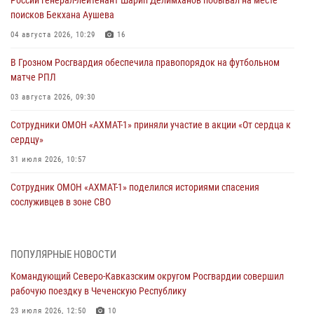
России генерал-лейтенант Шарип Делимханов побывал на месте
поисков Бекхана Аушева
04 августа 2026, 10:29
16
В Грозном Росгвардия обеспечила правопорядок на футбольном
матче РПЛ
03 августа 2026, 09:30
Сотрудники ОМОН «АХМАТ-1» приняли участие в акции «От сердца к
сердцу»
31 июля 2026, 10:57
Сотрудник ОМОН «АХМАТ-1» поделился историями спасения
сослуживцев в зоне СВО
28 июля 2026, 12:32
Командующий Северо-Кавказским округом Росгвардии совершил
ПОПУЛЯРНЫЕ НОВОСТИ
рабочую поездку в Чеченскую Республику
Командующий Северо-Кавказским округом Росгвардии совершил
23 июля 2026, 12:50
10
рабочую поездку в Чеченскую Республику
Военнослужащий Управления Росгвардии по Чеченской Республике
23 июля 2026, 12:50
10