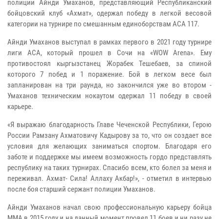
полиции Айнди Умаханов, представляющий Республиканский
бойцовский клуб «Ахмат», одержал победу в легкой весовой
категории на турнире по смешанным единоборствам АСА 117.
Айнди Умаханов выступал в рамках первого в 2021 году турнире
лиги АСА, который прошел в Сочи на «WOW Arena». Ему
противостоял кыргызстанец Жорабек Тешебаев, за спиной
которого 7 побед и 1 поражение. Бой в легком весе был
запланирован на три раунда, но закончился уже во втором -
Умаханов техническим нокаутом одержал 11 победу в своей
карьере.
«Я выражаю благодарность Главе Чеченской Республики, Герою
России Рамзану Ахматовичу Кадырову за то, что он создает все
условия для желающих заниматься спортом. Благодаря его
заботе и поддержке мы имеем возможность гордо представлять
республику на таких турнирах. Спасибо всем, кто болел за меня и
переживал. Ахмат- Сила! Аллаху Акбар!», - отметил в интервью
после боя старший сержант полиции Умаханов.
Айнди Умаханов начал свою профессиональную карьеру бойца
ММА в 2015 году и на данный момент провел 11 боев и ни разу не