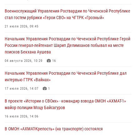
стал гостем рубрики «Герои СВО» на ЧГТРК «Грозный»
Военнослужащий Управления Росгвардии по Чеченской Республике
21 июля 2026, 09:45
стал гостем рубрики «Герои СВО» на ЧГТРК «Грозный»
В ДНР росгвардейцы уничтожили около 80 вражеских
21 июля 2026, 09:45
беспилотников самолётного типа
Начальник Управления Росгвардии по Чеченской Республике Герой
19 июля 2026, 13:50
России генерал-лейтенант Шарип Делимханов побывал на месте
поисков Бекхана Аушева
В Грозном Росгвардия обеспечила безопасность конно-спортивных
соревнований
04 августа 2026, 10:29
16
18 июля 2026, 13:46
Начальник Управления Росгвардии по Чеченской Республике дал
интервью ГТРК «Вайнах»
17 июля 2026, 14:07
1
В проекте «Истории о СВОих» - командир взвода ОМОН «АХМАТ-1»
майор полиции Моцу Байсагуров
16 июля 2026, 14:06
В ОМОН «АХМАТ-Крепость» (на транспорте) состоялся
межведомственный круглый стол