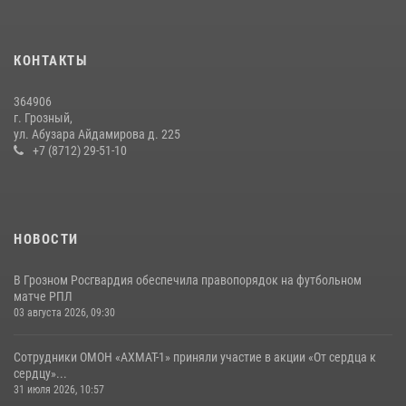
10 июля 2026, 18:25
9
Сотрудник ОМОН «АХМАТ-1» поделился историями спасения
КОНТАКТЫ
сослуживцев в зоне СВО
28 июля 2026, 12:32
364906
г. Грозный,
В Грозном Росгвардия обеспечила безопасность конно-спортивных
ул. Абузара Айдамирова д. 225
соревнований
+7 (8712) 29-51-10
18 июля 2026, 13:46
НОВОСТИ
В Грозном Росгвардия обеспечила правопорядок на футбольном
матче РПЛ
03 августа 2026, 09:30
Сотрудники ОМОН «АХМАТ-1» приняли участие в акции «От сердца к
сердцу»...
31 июля 2026, 10:57