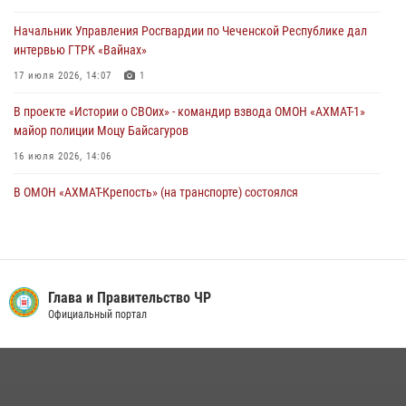
18 июля 2026, 13:46
Начальник Управления Росгвардии по Чеченской Республике дал
интервью ГТРК «Вайнах»
17 июля 2026, 14:07
1
В проекте «Истории о СВОих» - командир взвода ОМОН «АХМАТ-1»
майор полиции Моцу Байсагуров
16 июля 2026, 14:06
В ОМОН «АХМАТ-Крепость» (на транспорте) состоялся
межведомственный круглый стол
13 июля 2026, 15:33
2
Управление Росгвардии по Чеченской Республике информирует
владельцев гражданского оружия об изменениях в
Глава и Правительство ЧР
законодательстве
Официальный портал
15 июля 2026, 12:36
В ОМОН «АХМАТ-1» прошел День открытых дверей для
воспитанников детского лагеря «Майралла»