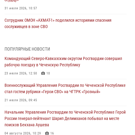
31 июля 2026, 10:57
Сотрудник ОМОН «АХМАТ-1» поделился историями спасения
сослуживцев в зоне СВО
28 июля 2026, 12:32
Командующий Северо-Кавказским округом Росгвардии совершил
ПОПУЛЯРНЫЕ НОВОСТИ
рабочую поездку в Чеченскую Республику
Командующий Северо-Кавказским округом Росгвардии совершил
23 июля 2026, 12:50
10
рабочую поездку в Чеченскую Республику
Военнослужащий Управления Росгвардии по Чеченской Республике
23 июля 2026, 12:50
10
стал гостем рубрики «Герои СВО» на ЧГТРК «Грозный»
Военнослужащий Управления Росгвардии по Чеченской Республике
21 июля 2026, 09:45
стал гостем рубрики «Герои СВО» на ЧГТРК «Грозный»
В ДНР росгвардейцы уничтожили около 80 вражеских
21 июля 2026, 09:45
беспилотников самолётного типа
Начальник Управления Росгвардии по Чеченской Республике Герой
19 июля 2026, 13:50
России генерал-лейтенант Шарип Делимханов побывал на месте
поисков Бекхана Аушева
В Грозном Росгвардия обеспечила безопасность конно-спортивных
соревнований
04 августа 2026, 10:29
16