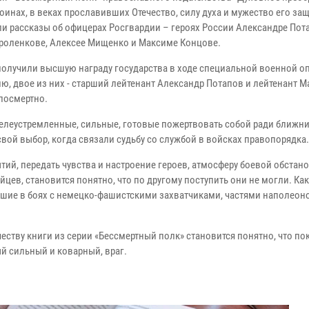
оинах, в веках прославивших Отечество, силу духа и мужество его за
и рассказы об офицерах Росгвардии – героях России Александре Пот
роленкове, Алексее Мищенко и Максиме Концове.
получили высшую награду государства в ходе специальной военной оп
ю, двое из них - старший лейтенант Александр Потапов и лейтенант 
 посмертно.
елеустремленные, сильные, готовые пожертвовать собой ради ближни
свой выбор, когда связали судьбу со службой в войсках правопорядка.
ий, передать чувства и настроение героев, атмосферу боевой обстано
цев, становится понятно, что по другому поступить они не могли. Ка
вшие в боях с немецко-фашистскими захватчиками, частями наполеон
тву книги из серии «Бессмертный полк» становится понятно, что пок
ый сильный и коварный, враг.