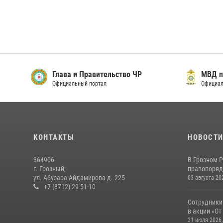
Глава и Правительство ЧР
МВД п
Официальный портал
Официал
КОНТАКТЫ
НОВОСТ
364906
В Грозном 
г. Грозный,
правопоряд
ул. Абузара Айдамирова д. 225
03 августа 20
+7 (8712) 29-51-10
Сотрудники
в акции «От
31 июля 2026,