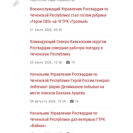
28 июля 2026, 12:32
Военнослужащий Управления Росгвардии по
Чеченской Республике стал гостем рубрики
Командующий Северо-Кавказским округом
«Герои СВО» на ЧГТРК «Грозный»
Росгвардии совершил рабочую поездку в
Чеченскую Республику
21 июля 2026, 09:45
23 июля 2026, 12:50
10
Командующий Северо-Кавказским округом
Росгвардии совершил рабочую поездку в
Военнослужащий Управления Росгвардии по
Чеченскую Республику
Чеченской Республике стал гостем рубрики
«Герои СВО» на ЧГТРК «Грозный»
23 июля 2026, 12:50
10
21 июля 2026, 09:45
Начальник Управления Росгвардии по
Чеченской Республике Герой России генерал-
В ДНР росгвардейцы уничтожили около 80
лейтенант Шарип Делимханов побывал на
вражеских беспилотников самолётного типа
месте поисков Бекхана Аушева
19 июля 2026, 13:50
04 августа 2026, 10:29
16
В Грозном Росгвардия обеспечила
Начальник Управления Росгвардии по
безопасность конно-спортивных
Чеченской Республике дал интервью ГТРК
соревнований
«Вайнах»
18 июля 2026, 13:46