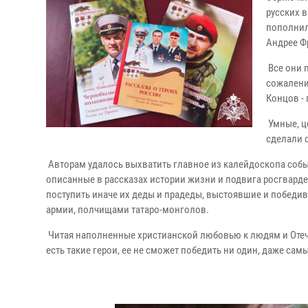
русских в
пополнил
Андрее Ф
Все они 
сожалени
Концов -
Умные, ц
сделали 
Авторам удалось выхватить главное из калейдоскопа событ
описанные в рассказах истории жизни и подвига росгвардей
поступить иначе их деды и прадеды, выстоявшие и победи
армии, полчищами татаро-монголов.
Читая наполненные христианской любовью к людям и Отечес
есть такие герои, ее не сможет победить ни один, даже сам