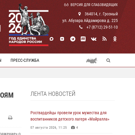
ВЕРСИЯ ДЛЯ СЛАБОВИДЯЩИХ
364014, г. Грозный
ул. Абузара Айдамирова д. 225
И
+7 (8712) 29-51-10
Ы
ПРЕСС-СЛУЖБА
ЛЕНТА НОВОСТЕЙ
РОЯМ
Росгвардейцы провели урок мужества для
воспитанников детского лагеря «Майралла»
07 августа 2026, 11:25
4
ражение» о