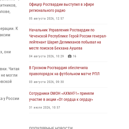
Офицер Росгвардии выступил в эфире
щитников,
регионального радио
апове,
05 августа 2026, 12:57
ерации. К
Начальник Управления Росгвардии по
Максим
Чеченской Республике Герой России генерал-
лейтенант Шарип Делимханов побывал на
месте поисков Бекхана Аушева
х, они
04 августа 2026, 10:29
16
В Грозном Росгвардия обеспечила
вки. Читая
правопорядок на футбольном матче РПЛ
к не могли
овской
03 августа 2026, 09:30
Сотрудники ОМОН «АХМАТ-1» приняли
а у России
участие в акции «От сердца к сердцу»
31 июля 2026, 10:57
Сотрудник ОМОН «АХМАТ-1» поделился
историями спасения сослуживцев в зоне СВО
ПОПУЛЯРНЫЕ НОВОСТИ