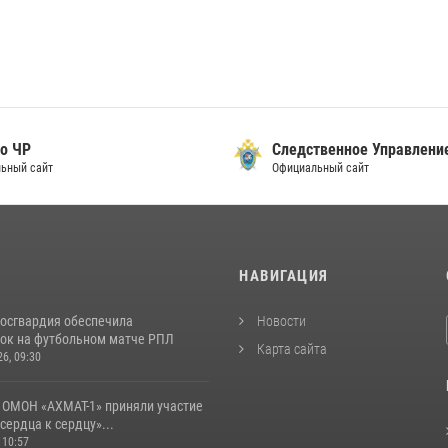
о ЧР
Следственное Управлени
ьный сайт
Официальный сайт
И
НАВИГАЦИЯ
Росгвардия обеспечила
Новости
ок на футбольном матче РПЛ
Карта сайта
26, 09:30
 ОМОН «АХМАТ-1» приняли участие
 сердца к сердцу»...
 10:57