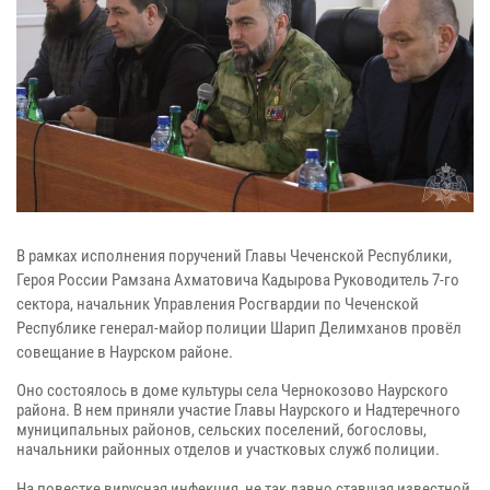
В рамках исполнения поручений Главы Чеченской Республики,
Героя России Рамзана Ахматовича Кадырова Руководитель 7-го
сектора, начальник Управления Росгвардии по Чеченской
Республике генерал-майор полиции Шарип Делимханов провёл
совещание в Наурском районе.
Оно состоялось в доме культуры села Чернокозово Наурского
района. В нем приняли участие Главы Наурского и Надтеречного
муниципальных районов, сельских поселений, богословы,
начальники районных отделов и участковых служб полиции.
⠀
На повестке вирусная инфекция, не так давно ставшая известной