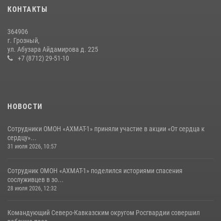
России генерал-лейтенант Шарип Делимханов побывал на месте
КОНТАКТЫ
поисков Бекхана Аушева
04 августа 2026, 10:29
16
364906
г. Грозный,
Сотрудник ОМОН «АХМАТ-1» поделился историями спасения
ул. Абузара Айдамирова д. 225
сослуживцев в зоне СВО
+7 (8712) 29-51-10
28 июля 2026, 12:32
НОВОСТИ
Сотрудники ОМОН «АХМАТ-1» приняли участие в акции «От сердца к
сердцу»...
31 июля 2026, 10:57
Сотрудник ОМОН «АХМАТ-1» поделился историями спасения
сослуживцев в зо...
28 июля 2026, 12:32
Командующий Северо-Кавказским округом Росгвардии совершил