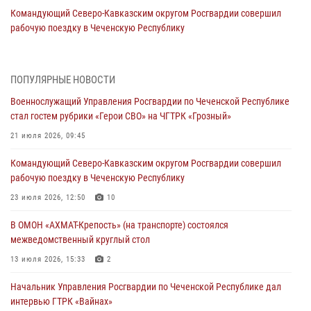
Командующий Северо-Кавказским округом Росгвардии совершил
рабочую поездку в Чеченскую Республику
23 июля 2026, 12:50
10
Военнослужащий Управления Росгвардии по Чеченской Республике
ПОПУЛЯРНЫЕ НОВОСТИ
стал гостем рубрики «Герои СВО» на ЧГТРК «Грозный»
Военнослужащий Управления Росгвардии по Чеченской Республике
21 июля 2026, 09:45
стал гостем рубрики «Герои СВО» на ЧГТРК «Грозный»
В ДНР росгвардейцы уничтожили около 80 вражеских
21 июля 2026, 09:45
беспилотников самолётного типа
Командующий Северо-Кавказским округом Росгвардии совершил
19 июля 2026, 13:50
рабочую поездку в Чеченскую Республику
В Грозном Росгвардия обеспечила безопасность конно-спортивных
23 июля 2026, 12:50
10
соревнований
В ОМОН «АХМАТ-Крепость» (на транспорте) состоялся
18 июля 2026, 13:46
межведомственный круглый стол
Начальник Управления Росгвардии по Чеченской Республике дал
13 июля 2026, 15:33
2
интервью ГТРК «Вайнах»
Начальник Управления Росгвардии по Чеченской Республике дал
17 июля 2026, 14:07
1
интервью ГТРК «Вайнах»