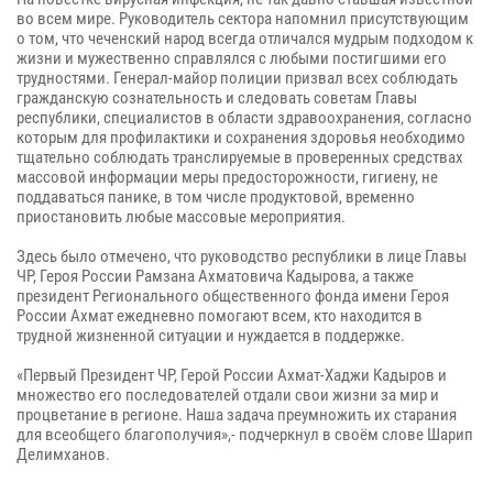
во всем мире. Руководитель сектора напомнил присутствующим
о том, что чеченский народ всегда отличался мудрым подходом к
жизни и мужественно справлялся с любыми постигшими его
трудностями. Генерал-майор полиции призвал всех соблюдать
гражданскую сознательность и следовать советам Главы
республики, специалистов в области здравоохранения, согласно
которым для профилактики и сохранения здоровья необходимо
тщательно соблюдать транслируемые в проверенных средствах
массовой информации меры предосторожности, гигиену, не
поддаваться панике, в том числе продуктовой, временно
приостановить любые массовые мероприятия.
⠀
Здесь было отмечено, что руководство республики в лице Главы
ЧР, Героя России Рамзана Ахматовича Кадырова, а также
президент Регионального общественного фонда имени Героя
России Ахмат ежедневно помогают всем, кто находится в
трудной жизненной ситуации и нуждается в поддержке.
⠀
«Первый Президент ЧР, Герой России Ахмат-Хаджи Кадыров и
множество его последователей отдали свои жизни за мир и
процветание в регионе. Наша задача преумножить их старания
для всеобщего благополучия»,- подчеркнул в своём слове Шарип
Делимханов.