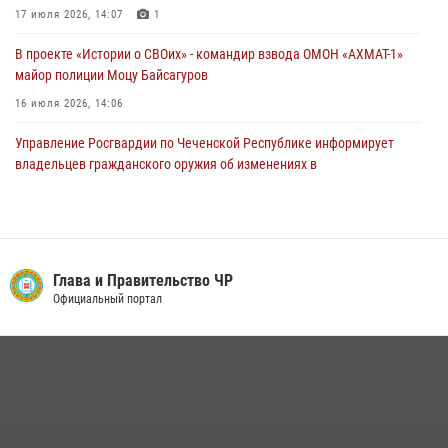
17 июля 2026, 14:07
1
В проекте «Истории о СВОих» - командир взвода ОМОН «АХМАТ-1»
майор полиции Моцу Байсагуров
16 июля 2026, 14:06
Управление Росгвардии по Чеченской Республике информирует
владельцев гражданского оружия об изменениях в
законодательстве
15 июля 2026, 12:36
В ОМОН «АХМАТ-1» прошел День открытых дверей для
воспитанников детского лагеря «Майралла»
Глава и Правительство ЧР
Официальный портал
10 июля 2026, 18:25
9
Представитель Росгвардии принял участие в заседании комиссии
Совета безопасности Чеченской Республики
08 июля 2026, 13:32
3
Начальник Управления Росгвардии по Чеченской Республике Герой