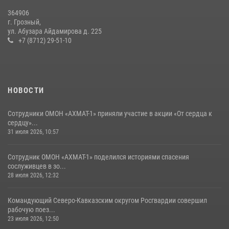
04 августа 2026, 10:29
16
364906
г. Грозный,
Сотрудник ОМОН «АХМАТ-1» поделился историями спасения
ул. Абузара Айдамирова д. 225
сослуживцев в зоне СВО
+7 (8712) 29-51-10
28 июля 2026, 12:32
НОВОСТИ
Сотрудники ОМОН «АХМАТ-1» приняли участие в акции «От сердца к
сердцу»...
31 июля 2026, 10:57
Сотрудник ОМОН «АХМАТ-1» поделился историями спасения
сослуживцев в зо...
28 июля 2026, 12:32
Командующий Северо-Кавказским округом Росгвардии совершил
рабочую поез...
23 июля 2026, 12:50