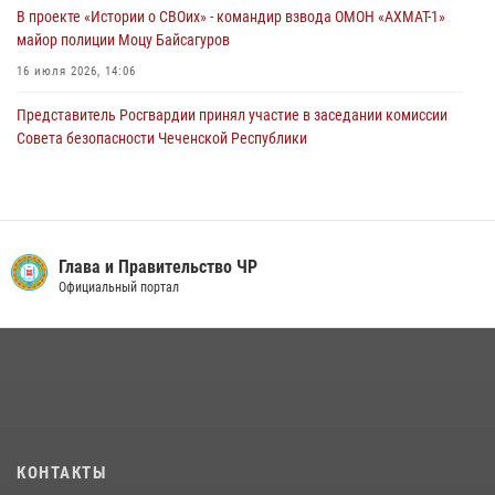
В проекте «Истории о СВОих» - командир взвода ОМОН «АХМАТ-1»
майор полиции Моцу Байсагуров
16 июля 2026, 14:06
Представитель Росгвардии принял участие в заседании комиссии
Совета безопасности Чеченской Республики
08 июля 2026, 13:32
3
В ОМОН «АХМАТ-1» прошел День открытых дверей для
воспитанников детского лагеря «Майралла»
Глава и Правительство ЧР
10 июля 2026, 18:25
9
Официальный портал
Управление Росгвардии по Чеченской Республике информирует
владельцев гражданского оружия об изменениях в
законодательстве
15 июля 2026, 12:36
Начальник Управления Росгвардии по Чеченской Республике Герой
России генерал-лейтенант Шарип Делимханов побывал на месте
КОНТАКТЫ
поисков Бекхана Аушева