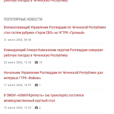
рабочую поездку в Чеченскую Республику
23 июля 2026, 12:50
10
Военнослужащий Управления Росгвардии по Чеченской Республике
ПОПУЛЯРНЫЕ НОВОСТИ
стал гостем рубрики «Герои СВО» на ЧГТРК «Грозный»
Военнослужащий Управления Росгвардии по Чеченской Республике
21 июля 2026, 09:45
стал гостем рубрики «Герои СВО» на ЧГТРК «Грозный»
В ДНР росгвардейцы уничтожили около 80 вражеских
21 июля 2026, 09:45
беспилотников самолётного типа
Командующий Северо-Кавказским округом Росгвардии совершил
19 июля 2026, 13:50
рабочую поездку в Чеченскую Республику
В Грозном Росгвардия обеспечила безопасность конно-спортивных
23 июля 2026, 12:50
10
соревнований
Начальник Управления Росгвардии по Чеченской Республике дал
18 июля 2026, 13:46
интервью ГТРК «Вайнах»
Начальник Управления Росгвардии по Чеченской Республике дал
17 июля 2026, 14:07
1
интервью ГТРК «Вайнах»
В ОМОН «АХМАТ-Крепость» (на транспорте) состоялся
17 июля 2026, 14:07
1
межведомственный круглый стол
13 июля 2026, 15:33
2