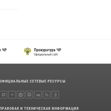
Начальник Управления Росгвардии по
Чеченской Республике Герой России генерал-
лейтенант Шарип Делимханов побывал на
месте поисков Бекхана Аушева
04 августа 2026, 10:29
16
Сотрудник ОМОН «АХМАТ-1» поделился
историями спасения сослуживцев в зоне СВО
28 июля 2026, 12:32
е ЧР
Прокуратура ЧР
Официальный сайт
ОФИЦИАЛЬНЫЕ СЕТЕВЫЕ РЕСУРСЫ
ПРАВОВАЯ И ТЕХНИЧЕСКАЯ ИНФОРМАЦИЯ