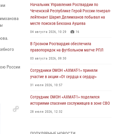
Начальник Управления Росгвардии по
нии
Чеченской Республике Герой России генерал-
о
лейтенант Шарип Делимханов побывал на
лимханова
месте поисков Бекхана Аушева
ны
04 августа 2026, 10:29
16
ова.
В Грозном Росгвардия обеспечила
жебного
правопорядок на футбольном матче РПЛ
03 августа 2026, 09:30
ерою России
Сотрудники ОМОН «АХМАТ-1» приняли
участие в акции «От сердца к сердцу»
31 июля 2026, 10:57
Сотрудник ОМОН «АХМАТ-1» поделился
историями спасения сослуживцев в зоне СВО
28 июля 2026, 12:32
Командующий Северо-Кавказским округом
Росгвардии совершил рабочую поездку в
ПОПУЛЯРНЫЕ НОВОСТИ