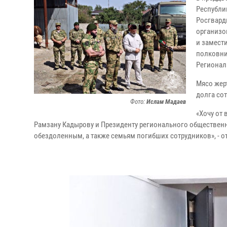
Республи
Росгвард
организо
и замест
полковни
Регионал
Мясо жер
долга со
Фото:
Ислам Мадаев
«Хочу от
Рамзану Кадырову и Президенту регионального обществе
обездоленным, а также семьям погибших сотрудников», - 