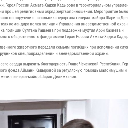
ки, Героя России Ахмата-Хаджи Кадырова в территориальном управле
ии прошел религиозный обряд жертвоприношения. Мероприятие был
вано по поручению начальника тероргана генерал-майора Шарипа Де
ителя командира полка полиции Управления вневедомственной охра
ка полиции Султана Рашаева при поддержке муфтия Арби Хазиева и
ьного общественного фонда имени Героя России Ахмата-Хаджи Кадыр
твенного животного передали семьям погибших при исполнении слу
трудников спецподразделений и вневедомственной охраны.
 всего сердца выразить благодарность Главе Чеченской Республики, Г
нного фонда Аймани Кадыровой за регулярную помощь малоимущим и
отметил генерал-майор Шарип Делимханов.