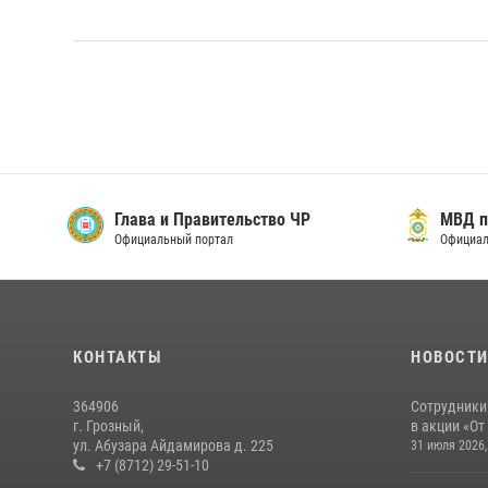
Глава и Правительство ЧР
МВД п
Официальный портал
Официал
КОНТАКТЫ
НОВОСТ
364906
Сотрудники
г. Грозный,
в акции «От
ул. Абузара Айдамирова д. 225
31 июля 2026,
+7 (8712) 29-51-10