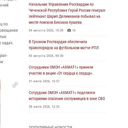
Начальник Управления Росгвардии по
бочей
Чеченской Республике Герой России генерал-
лейтенант Шарип Делимханов побывал на
месте поисков Бекхана Аушева
ц по
совещания
04 августа 2026, 10:29
16
утые
В Грозном Росгвардия обеспечила
 задач.
правопорядок на футбольном матче РПЛ
рал-
03 августа 2026, 09:30
ли
Сотрудники ОМОН «АХМАТ-1» приняли
участие в акции «От сердца к сердцу»
31 июля 2026, 10:57
Сотрудник ОМОН «АХМАТ-1» поделился
историями спасения сослуживцев в зоне СВО
28 июля 2026, 12:32
Командующий Северо-Кавказским округом
Росгвардии совершил рабочую поездку в
ПОПУЛЯРНЫЕ НОВОСТИ