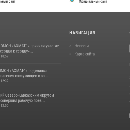
ьный сайт
Официальный сайт
И
НАВИГАЦИЯ
 ОМОН «АХМАТ-1» приняли участие
Новости
 сердца к сердцу»...
Карта сайта
 10:57
ОМОН «АХМАТ-1» поделился
пасения сослуживцев в зо...
 12:32
й Северо-Кавказским округом
 совершил рабочую поез...
 12:50