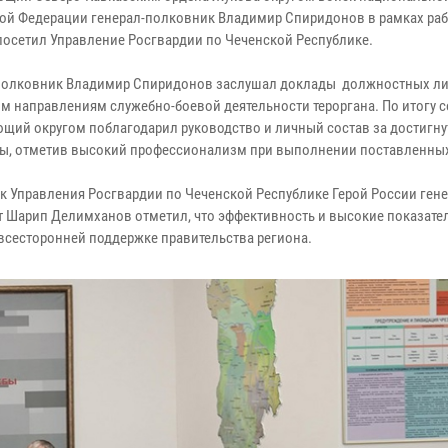
ой Федерации генерал-полковник Владимир Спиридонов в рамках ра
посетил Управление Росгвардии по Чеченской Республике.
полковник Владимир Спиридонов заслушал доклады должностных ли
м направлениям служебно-боевой деятельности тероргана. По итогу 
щий округом поблагодарил руководство и личный состав за достигн
ты, отметив высокий профессионализм при выполнении поставленных
к Управления Росгвардии по Чеченской Республике Герой России гене
т Шарип Делимханов отметил, что эффективность и высокие показате
 всесторонней поддержке правительства региона.