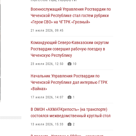
Чеченскую Республику
Военнослужащий Управления Росгвардии по
23 июля 2026, 12:50
10
Чеченской Республике стал гостем рубрики
«Герои СВО» на ЧГТРК «Грозный»
Военнослужащий Управления Росгвардии по
Чеченской Республике стал гостем рубрики
21 июля 2026, 09:45
«Герои СВО» на ЧГТРК «Грозный»
Командующий Северо-Кавказским округом
21 июля 2026, 09:45
Росгвардии совершил рабочую поездку в
Чеченскую Республику
В ДНР росгвардейцы уничтожили около 80
вражеских беспилотников самолётного типа
23 июля 2026, 12:50
10
19 июля 2026, 13:50
Начальник Управления Росгвардии по
Чеченской Республике дал интервью ГТРК
В Грозном Росгвардия обеспечила
«Вайнах»
безопасность конно-спортивных
соревнований
17 июля 2026, 14:07
1
18 июля 2026, 13:46
В ОМОН «АХМАТ-Крепость» (на транспорте)
состоялся межведомственный круглый стол
Начальник Управления Росгвардии по
Чеченской Республике дал интервью ГТРК
13 июля 2026, 15:33
2
«Вайнах»