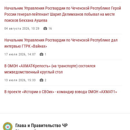
беспилотников самолётного типа
Начальник Управления Росгвардии по Чеченской Республике Герой
19 июля 2026, 13:50
России генерал-лейтенант Шарип Делимханов побывал на месте
поисков Бекхана Аушева
В Грозном Росгвардия обеспечила безопасность конно-спортивных
соревнований
04 августа 2026, 10:29
16
18 июля 2026, 13:46
Начальник Управления Росгвардии по Чеченской Республике дал
интервью ГТРК «Вайнах»
17 июля 2026, 14:07
1
В ОМОН «АХМАТ-Крепость» (на транспорте) состоялся
межведомственный круглый стол
13 июля 2026, 15:33
2
В проекте «Истории о СВОих» - командир взвода ОМОН «АХМАТ-1»
майор полиции Моцу Байсагуров
16 июля 2026, 14:06
Управление Росгвардии по Чеченской Республике информирует
владельцев гражданского оружия об изменениях в
Глава и Правительство ЧР
законодательстве