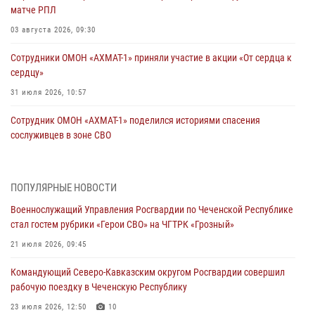
матче РПЛ
03 августа 2026, 09:30
Сотрудники ОМОН «АХМАТ-1» приняли участие в акции «От сердца к
сердцу»
31 июля 2026, 10:57
Сотрудник ОМОН «АХМАТ-1» поделился историями спасения
сослуживцев в зоне СВО
28 июля 2026, 12:32
Командующий Северо-Кавказским округом Росгвардии совершил
ПОПУЛЯРНЫЕ НОВОСТИ
рабочую поездку в Чеченскую Республику
Военнослужащий Управления Росгвардии по Чеченской Республике
23 июля 2026, 12:50
10
стал гостем рубрики «Герои СВО» на ЧГТРК «Грозный»
Военнослужащий Управления Росгвардии по Чеченской Республике
21 июля 2026, 09:45
стал гостем рубрики «Герои СВО» на ЧГТРК «Грозный»
Командующий Северо-Кавказским округом Росгвардии совершил
21 июля 2026, 09:45
рабочую поездку в Чеченскую Республику
В ДНР росгвардейцы уничтожили около 80 вражеских
23 июля 2026, 12:50
10