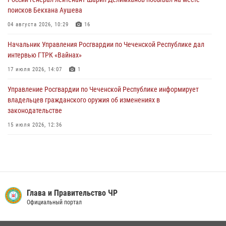
поисков Бекхана Аушева
В Грозном Росгвардия обеспечила безопасность конно-спортивных
соревнований
04 августа 2026, 10:29
16
18 июля 2026, 13:46
Начальник Управления Росгвардии по Чеченской Республике дал
интервью ГТРК «Вайнах»
17 июля 2026, 14:07
1
Управление Росгвардии по Чеченской Республике информирует
владельцев гражданского оружия об изменениях в
законодательстве
15 июля 2026, 12:36
В ОМОН «АХМАТ-Крепость» (на транспорте) состоялся
межведомственный круглый стол
13 июля 2026, 15:33
2
В проекте «Истории о СВОих» - командир взвода ОМОН «АХМАТ-1»
Глава и Правительство ЧР
майор полиции Моцу Байсагуров
Официальный портал
16 июля 2026, 14:06