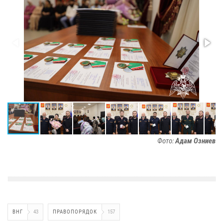
Фото:
Адам Озниев
ВНГ
43
ПРАВОПОРЯДОК
157