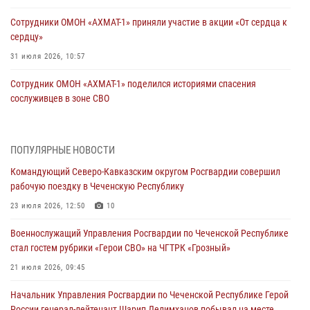
Сотрудники ОМОН «АХМАТ-1» приняли участие в акции «От сердца к
сердцу»
31 июля 2026, 10:57
Сотрудник ОМОН «АХМАТ-1» поделился историями спасения
сослуживцев в зоне СВО
28 июля 2026, 12:32
Командующий Северо-Кавказским округом Росгвардии совершил
ПОПУЛЯРНЫЕ НОВОСТИ
рабочую поездку в Чеченскую Республику
Командующий Северо-Кавказским округом Росгвардии совершил
23 июля 2026, 12:50
10
рабочую поездку в Чеченскую Республику
Военнослужащий Управления Росгвардии по Чеченской Республике
23 июля 2026, 12:50
10
стал гостем рубрики «Герои СВО» на ЧГТРК «Грозный»
Военнослужащий Управления Росгвардии по Чеченской Республике
21 июля 2026, 09:45
стал гостем рубрики «Герои СВО» на ЧГТРК «Грозный»
В ДНР росгвардейцы уничтожили около 80 вражеских
21 июля 2026, 09:45
беспилотников самолётного типа
Начальник Управления Росгвардии по Чеченской Республике Герой
19 июля 2026, 13:50
России генерал-лейтенант Шарип Делимханов побывал на месте