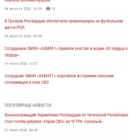
04 августа 2026, 10:29
16
В Грозном Росгвардия обеспечила правопорядок на футбольном
матче РПЛ
03 августа 2026, 09:30
Сотрудники ОМОН «АХМАТ-1» приняли участие в акции «От сердца к
сердцу»
31 июля 2026, 10:57
Сотрудник ОМОН «АХМАТ-1» поделился историями спасения
сослуживцев в зоне СВО
28 июля 2026, 12:32
Командующий Северо-Кавказским округом Росгвардии совершил
ПОПУЛЯРНЫЕ НОВОСТИ
рабочую поездку в Чеченскую Республику
Военнослужащий Управления Росгвардии по Чеченской Республике
23 июля 2026, 12:50
10
стал гостем рубрики «Герои СВО» на ЧГТРК «Грозный»
Военнослужащий Управления Росгвардии по Чеченской Республике
21 июля 2026, 09:45
стал гостем рубрики «Герои СВО» на ЧГТРК «Грозный»