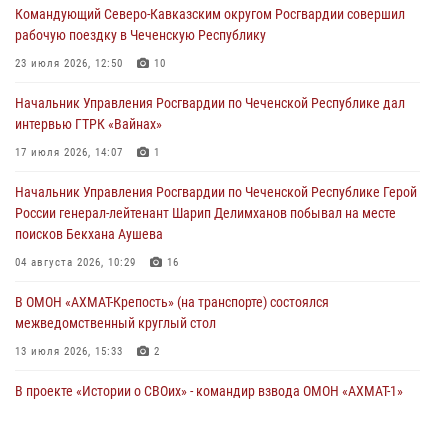
Командующий Северо-Кавказским округом Росгвардии совершил
21 июля 2026, 09:45
рабочую поездку в Чеченскую Республику
В ДНР росгвардейцы уничтожили около 80 вражеских
23 июля 2026, 12:50
10
беспилотников самолётного типа
Начальник Управления Росгвардии по Чеченской Республике дал
19 июля 2026, 13:50
интервью ГТРК «Вайнах»
В Грозном Росгвардия обеспечила безопасность конно-спортивных
17 июля 2026, 14:07
1
соревнований
Начальник Управления Росгвардии по Чеченской Республике Герой
18 июля 2026, 13:46
России генерал-лейтенант Шарип Делимханов побывал на месте
поисков Бекхана Аушева
04 августа 2026, 10:29
16
В ОМОН «АХМАТ-Крепость» (на транспорте) состоялся
межведомственный круглый стол
13 июля 2026, 15:33
2
В проекте «Истории о СВОих» - командир взвода ОМОН «АХМАТ-1»
майор полиции Моцу Байсагуров
16 июля 2026, 14:06