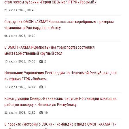
стал гостем рубрики «Герои СВО» на ЧГТРК «Грозный»
В ДНР росгвардейцы уничтожили около 80 вражеских
21 июля 2026, 09:45
беспилотников самолётного типа
Сотрудник ОМОН «АХМАТ-Крепость» стал серебряным призером
19 июля 2026, 13:50
чемпионата Росгвардии по боксу
В Грозном Росгвардия обеспечила безопасность конно-спортивных
06 июля 2026, 10:30
соревнований
В ОМОН «АХМАТ-Крепость» (на транспорте) состоялся
18 июля 2026, 13:46
межведомственный круглый стол
Начальник Управления Росгвардии по Чеченской Республике дал
13 июля 2026, 15:33
2
интервью ГТРК «Вайнах»
Начальник Управления Росгвардии по Чеченской Республике дал
17 июля 2026, 14:07
1
интервью ГТРК «Вайнах»
17 июля 2026, 14:07
1
Командующий Северо-Кавказским округом Росгвардии совершил
рабочую поездку в Чеченскую Республику
23 июля 2026, 12:50
10
В проекте «Истории о СВОих» - командир взвода ОМОН «АХМАТ-1»