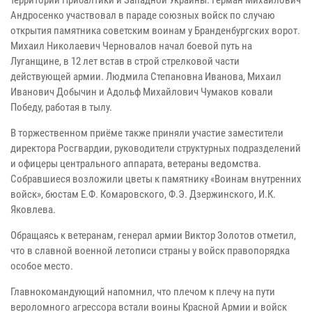
Андросенко участвовал в параде союзных войск по случаю
открытия памятника советским воинам у Бранденбургских ворот.
Михаил Николаевич Черновалов начал боевой путь на
Луганщине, в 12 лет встав в строй стрелковой части
действующей армии. Людмила Степановна Иванова, Михаил
Иванович Добычин и Адольф Михайлович Чумаков ковали
Победу, работая в тылу.
В торжественном приёме также приняли участие заместители
директора Росгвардии, руководители структурных подразделений
и офицеры центрального аппарата, ветераны ведомства.
Собравшиеся возложили цветы к памятнику «Воинам внутренних
войск», бюстам Е.Ф. Комаровского, Ф.Э. Дзержинского, И.К.
Яковлева.
Обращаясь к ветеранам, генерал армии Виктор Золотов отметил,
что в славной военной летописи страны у войск правопорядка
особое место.
Главнокомандующий напомнил, что плечом к плечу на пути
вероломного агрессора встали воины Красной Армии и войск