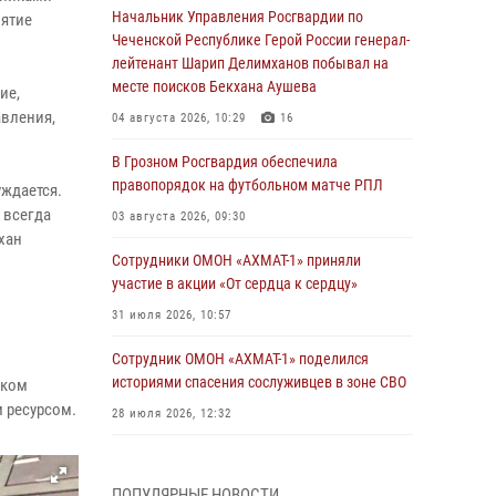
Начальник Управления Росгвардии по
иятие
Чеченской Республике Герой России генерал-
лейтенант Шарип Делимханов побывал на
месте поисков Бекхана Аушева
ие,
авления,
04 августа 2026, 10:29
16
В Грозном Росгвардия обеспечила
правопорядок на футбольном матче РПЛ
уждается.
 всегда
03 августа 2026, 09:30
хан
Сотрудники ОМОН «АХМАТ-1» приняли
участие в акции «От сердца к сердцу»
31 июля 2026, 10:57
Сотрудник ОМОН «АХМАТ-1» поделился
историями спасения сослуживцев в зоне СВО
ском
 ресурсом.
28 июля 2026, 12:32
Командующий Северо-Кавказским округом
Росгвардии совершил рабочую поездку в
ПОПУЛЯРНЫЕ НОВОСТИ