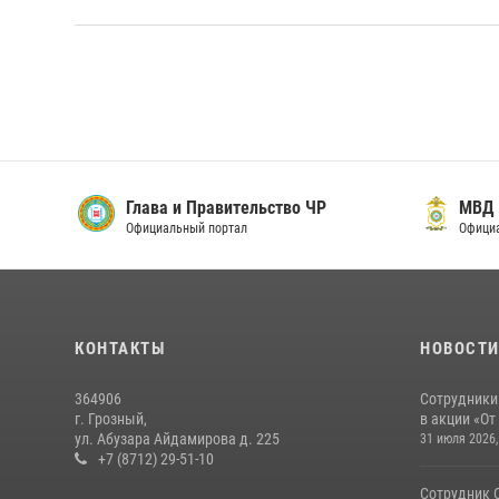
Глава и Правительство ЧР
МВД п
Официальный портал
Официал
КОНТАКТЫ
НОВОСТ
364906
Сотрудники
г. Грозный,
в акции «От
ул. Абузара Айдамирова д. 225
31 июля 2026,
+7 (8712) 29-51-10
Сотрудник 