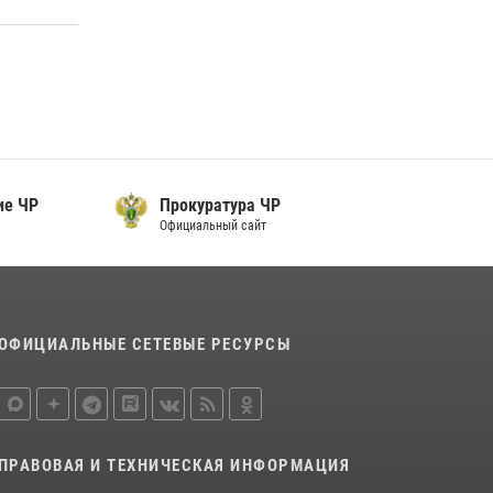
Начальник Управления Росгвардии по
Чеченской Республике Герой России генерал-
лейтенант Шарип Делимханов побывал на
месте поисков Бекхана Аушева
04 августа 2026, 10:29
16
Сотрудник ОМОН «АХМАТ-1» поделился
историями спасения сослуживцев в зоне СВО
е ЧР
Прокуратура ЧР
28 июля 2026, 12:32
Официальный сайт
ОФИЦИАЛЬНЫЕ СЕТЕВЫЕ РЕСУРСЫ
ПРАВОВАЯ И ТЕХНИЧЕСКАЯ ИНФОРМАЦИЯ