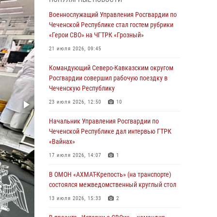
Чеченскую Республику
Военнослужащий Управления Росгвардии по
23 июля 2026, 12:50
10
Чеченской Республике стал гостем рубрики
«Герои СВО» на ЧГТРК «Грозный»
Военнослужащий Управления Росгвардии по
Чеченской Республике стал гостем рубрики
21 июля 2026, 09:45
«Герои СВО» на ЧГТРК «Грозный»
Командующий Северо-Кавказским округом
21 июля 2026, 09:45
Росгвардии совершил рабочую поездку в
Чеченскую Республику
В ДНР росгвардейцы уничтожили около 80
вражеских беспилотников самолётного типа
23 июля 2026, 12:50
10
19 июля 2026, 13:50
Начальник Управления Росгвардии по
Чеченской Республике дал интервью ГТРК
В Грозном Росгвардия обеспечила
«Вайнах»
безопасность конно-спортивных
соревнований
17 июля 2026, 14:07
1
18 июля 2026, 13:46
В ОМОН «АХМАТ-Крепость» (на транспорте)
состоялся межведомственный круглый стол
Начальник Управления Росгвардии по
Чеченской Республике дал интервью ГТРК
13 июля 2026, 15:33
2
«Вайнах»