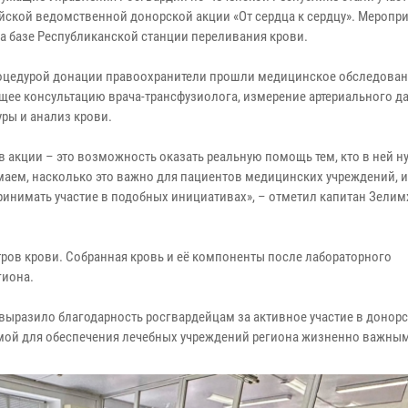
йской ведомственной донорской акции «От сердца к сердцу». Меропр
а базе Республиканской станции переливания крови.
оцедурой донации правоохранители прошли медицинское обследован
ее консультацию врача-трансфузиолога, измерение артериального д
уры и анализ крови.
в акции – это возможность оказать реальную помощь тем, кто в ней н
аем, насколько это важно для пациентов медицинских учреждений, и
ринимать участие в подобных инициативах», – отметил капитан Зелим
тров крови. Собранная кровь и её компоненты после лабораторного
гиона.
выразило благодарность росгвардейцам за активное участие в донор
имой для обеспечения лечебных учреждений региона жизненно важным