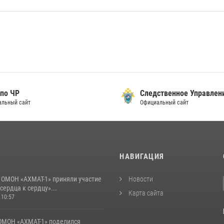
о ЧР
Следственное Управлени
ьный сайт
Официальный сайт
И
НАВИГАЦИЯ
 ОМОН «АХМАТ-1» приняли участие
Новости
 сердца к сердцу»...
Карта сайта
 10:57
ОМОН «АХМАТ-1» поделился