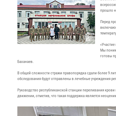
всеросси
прошло н
Перед пр
включающ
температ
«Участие 
Мы поним
готовы п
Баханаев.
В общей сложности стражи правопорядка сдали более 9 ли
обследования будут отправлены в лечебные учреждения ре
Руководство республиканской станции переливания крови 
движении, отметив, что такая поддержка является неоцен