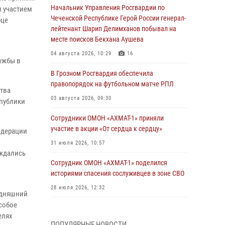
Начальник Управления Росгвардии по
м участием
Чеченской Республике Герой России генерал-
рце
лейтенант Шарип Делимханов побывал на
месте поисков Бекхана Аушева
04 августа 2026, 10:29
16
ужбы в
В Грозном Росгвардия обеспечила
правопорядок на футбольном матче РПЛ
ства
03 августа 2026, 09:30
спублики
Сотрудники ОМОН «АХМАТ-1» приняли
участие в акции «От сердца к сердцу»
едерации
31 июля 2026, 10:57
уждались
Сотрудник ОМОН «АХМАТ-1» поделился
историями спасения сослуживцев в зоне СВО
28 июля 2026, 12:32
одняшний
собое
Командующий Северо-Кавказским округом
елях
Росгвардии совершил рабочую поездку в
ПОПУЛЯРНЫЕ НОВОСТИ