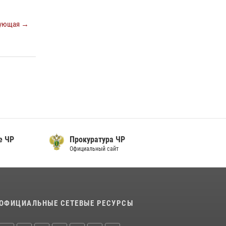
Начальник Управления Росгвардии по
Чеченской Республике Герой России генерал-
ующая →
лейтенант Шарип Делимханов побывал на
месте поисков Бекхана Аушева
04 августа 2026, 10:29
16
Сотрудник ОМОН «АХМАТ-1» поделился
историями спасения сослуживцев в зоне СВО
28 июля 2026, 12:32
е ЧР
Прокуратура ЧР
Официальный сайт
ОФИЦИАЛЬНЫЕ СЕТЕВЫЕ РЕСУРСЫ