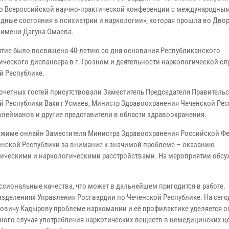
во Всероссийской научно-практической конференции с международны
дные состояния в психиатрии и наркологии», которая прошла во Дво
 имени Дагуна Омаева.
тие было посвящено 40-летию со дня основания Республиканского
ического диспансера в г. Грозном и деятельности наркологической сл
й Республике.
почетных гостей присутствовали Заместитель Председателя Правитель
й Республики Вахит Усмаев, Министр Здравоохранения Чеченской Ре
улейманов и другие представители в области здравоохранения.
 режиме онлайн Заместителя Министра Здравоохранения Российской Ф
ченской Республики за внимание к значимой проблеме – оказанию
ическими и наркологическими расстройствами. На мероприятии обс
ссиональные качества, что может в дальнейшем пригодится в работе.
разделениях Управления Росгвардии по Чеченской Республике. На сег
товичу Кадырову проблеме наркомании и её профилактике уделяется о
иного случая употребления наркотических веществ в немедицинских ц