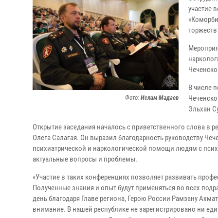
участие 
«Коморби
торжеств
Мероприя
нарколог
Чеченско
В числе 
Фото:
Ислам Мадаев
Чеченско
Эльхан С
Открытие заседания началось с приветственного слова в
Олега Салагая. Он выразил благодарность руководству Че
психиатрической и наркологической помощи людям с псих
актуальные вопросы и проблемы.
«Участие в таких конференциях позволяет развивать профе
Полученные знания и опыт будут применяться во всех под
день благодаря Главе региона, Герою России Рамзану Ахма
внимание. В нашей республике не зарегистрировано ни ед