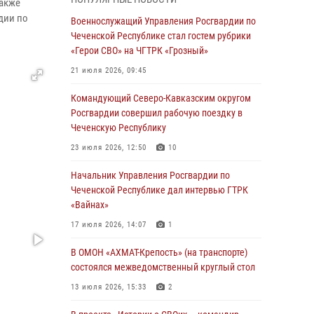
также
Чеченскую Республику
дии по
Военнослужащий Управления Росгвардии по
23 июля 2026, 12:50
10
Чеченской Республике стал гостем рубрики
«Герои СВО» на ЧГТРК «Грозный»
Военнослужащий Управления Росгвардии по
Чеченской Республике стал гостем рубрики
21 июля 2026, 09:45
«Герои СВО» на ЧГТРК «Грозный»
Командующий Северо-Кавказским округом
21 июля 2026, 09:45
Росгвардии совершил рабочую поездку в
Чеченскую Республику
В ДНР росгвардейцы уничтожили около 80
вражеских беспилотников самолётного типа
23 июля 2026, 12:50
10
19 июля 2026, 13:50
Начальник Управления Росгвардии по
Чеченской Республике дал интервью ГТРК
В Грозном Росгвардия обеспечила
«Вайнах»
безопасность конно-спортивных
соревнований
17 июля 2026, 14:07
1
18 июля 2026, 13:46
В ОМОН «АХМАТ-Крепость» (на транспорте)
состоялся межведомственный круглый стол
Начальник Управления Росгвардии по
Чеченской Республике дал интервью ГТРК
13 июля 2026, 15:33
2
«Вайнах»