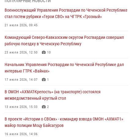
ПОПУЛЯРНЫЕ НОВОСТИ
стал гостем рубрики «Герои СВО» на ЧГТРК «Грозный»
Военнослужащий Управления Росгвардии по Чеченской Республике
21 июля 2026, 09:45
стал гостем рубрики «Герои СВО» на ЧГТРК «Грозный»
В ДНР росгвардейцы уничтожили около 80 вражеских
21 июля 2026, 09:45
беспилотников самолётного типа
Командующий Северо-Кавказским округом Росгвардии совершил
19 июля 2026, 13:50
рабочую поездку в Чеченскую Республику
В Грозном Росгвардия обеспечила безопасность конно-спортивных
23 июля 2026, 12:50
10
соревнований
Начальник Управления Росгвардии по Чеченской Республике дал
18 июля 2026, 13:46
интервью ГТРК «Вайнах»
Начальник Управления Росгвардии по Чеченской Республике дал
17 июля 2026, 14:07
1
интервью ГТРК «Вайнах»
В ОМОН «АХМАТ-Крепость» (на транспорте) состоялся
17 июля 2026, 14:07
1
межведомственный круглый стол
13 июля 2026, 15:33
2
В проекте «Истории о СВОих» - командир взвода ОМОН «АХМАТ-1»
майор полиции Моцу Байсагуров
16 июля 2026, 14:06