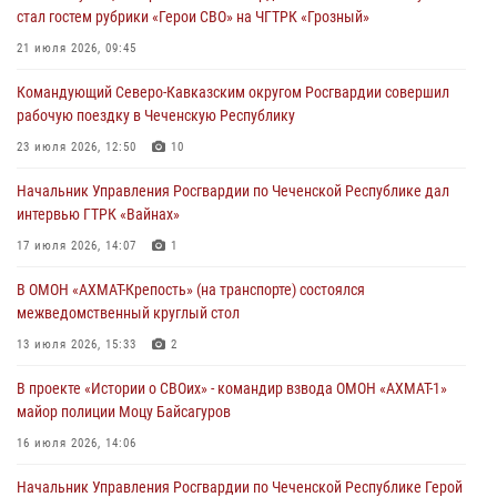
23 июля 2026, 12:50
10
стал гостем рубрики «Герои СВО» на ЧГТРК «Грозный»
Военнослужащий Управления Росгвардии по Чеченской Республике
21 июля 2026, 09:45
стал гостем рубрики «Герои СВО» на ЧГТРК «Грозный»
Командующий Северо-Кавказским округом Росгвардии совершил
21 июля 2026, 09:45
рабочую поездку в Чеченскую Республику
В ДНР росгвардейцы уничтожили около 80 вражеских
23 июля 2026, 12:50
10
беспилотников самолётного типа
Начальник Управления Росгвардии по Чеченской Республике дал
19 июля 2026, 13:50
интервью ГТРК «Вайнах»
В Грозном Росгвардия обеспечила безопасность конно-спортивных
17 июля 2026, 14:07
1
соревнований
В ОМОН «АХМАТ-Крепость» (на транспорте) состоялся
18 июля 2026, 13:46
межведомственный круглый стол
13 июля 2026, 15:33
2
В проекте «Истории о СВОих» - командир взвода ОМОН «АХМАТ-1»
майор полиции Моцу Байсагуров
16 июля 2026, 14:06
Начальник Управления Росгвардии по Чеченской Республике Герой