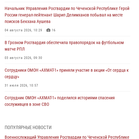
Начальник Управления Росгвардии по Чеченской Республике Герой
России генерал-лейтенант Шарип Делимханов побывал на месте
поисков Бекхана Аушева
04 августа 2026, 10:29
16
В Грозном Росгвардия обеспечила правопорядок на футбольном
матче РПЛ
03 августа 2026, 09:30
Сотрудники ОМОН «АХМАТ-1» приняли участие в акции «От сердца к
сердцу»
31 июля 2026, 10:57
Сотрудник ОМОН «АХМАТ-1» поделился историями спасения
сослуживцев в зоне СВО
28 июля 2026, 12:32
Командующий Северо-Кавказским округом Росгвардии совершил
ПОПУЛЯРНЫЕ НОВОСТИ
рабочую поездку в Чеченскую Республику
Военнослужащий Управления Росгвардии по Чеченской Республике