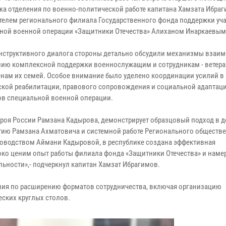
ка отделения по военно-политической работе капитана Хамзата Ибраг
телем регионального филиала Государственного фонда поддержки уч
ной военной операции «Защитники Отечества» Алиханом Инаркаевым
онструктивного диалога стороны детально обсудили механизмы взаи
нию комплексной поддержки военнослужащим и сотрудникам - ветера
енам их семей. Особое внимание было уделено координации усилий в
кой реабилитации, правового сопровождения и социальной адаптац
ов специальной военной операции.
ероя России Рамзана Кадырова, демонстрирует образцовый подход в д
тию Рамзана Ахматовича и системной работе Регионального обществ
ководством Аймани Кадыровой, в республике создана эффективная
ко ценим опыт работы филиала фонда «Защитники Отечества» и наме
ьности»,- подчеркнул капитан Хамзат Ибрагимов.
ния по расширению форматов сотрудничества, включая организацию
еских круглых столов.