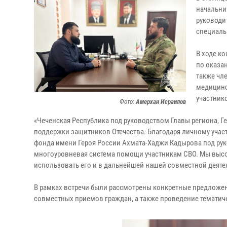
начальни
руководи
специаль
В ходе к
по оказа
также чл
медицинс
участник
Фото:
Амерхан Исраилов
«Чеченская Республика под руководством Главы региона, Г
поддержки защитников Отечества. Благодаря личному учас
фонда имени Героя России Ахмата-Хаджи Кадырова под ру
многоуровневая система помощи участникам СВО. Мы высо
использовать его и в дальнейшей нашей совместной деятел
В рамках встречи были рассмотрены конкретные предложе
совместных приемов граждан, а также проведение тематич