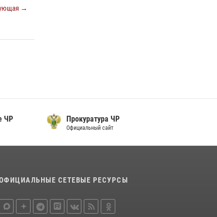
ующая →
В ОМОН «АХМАТ-1» прошел День открытых
дверей для воспитанников детского лагеря
«Майралла»
10 июля 2026, 18:25
9
Сотрудник ОМОН «АХМАТ-1» поделился
историями спасения сослуживцев в зоне СВО
28 июля 2026, 12:32
е ЧР
Прокуратура ЧР
Официальный сайт
ОФИЦИАЛЬНЫЕ СЕТЕВЫЕ РЕСУРСЫ