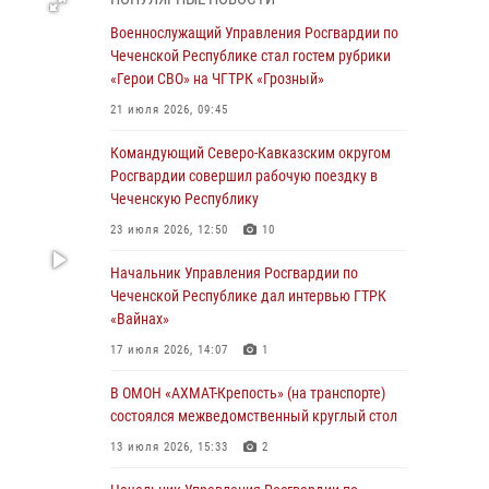
28 июля 2026, 12:32
Военнослужащий Управления Росгвардии по
Чеченской Республике стал гостем рубрики
Командующий Северо-Кавказским округом
«Герои СВО» на ЧГТРК «Грозный»
Росгвардии совершил рабочую поездку в
Чеченскую Республику
21 июля 2026, 09:45
23 июля 2026, 12:50
10
Командующий Северо-Кавказским округом
Росгвардии совершил рабочую поездку в
Военнослужащий Управления Росгвардии по
Чеченскую Республику
Чеченской Республике стал гостем рубрики
«Герои СВО» на ЧГТРК «Грозный»
23 июля 2026, 12:50
10
21 июля 2026, 09:45
Начальник Управления Росгвардии по
Чеченской Республике дал интервью ГТРК
В ДНР росгвардейцы уничтожили около 80
«Вайнах»
вражеских беспилотников самолётного типа
17 июля 2026, 14:07
1
19 июля 2026, 13:50
В ОМОН «АХМАТ-Крепость» (на транспорте)
В Грозном Росгвардия обеспечила
состоялся межведомственный круглый стол
безопасность конно-спортивных
соревнований
13 июля 2026, 15:33
2
18 июля 2026, 13:46