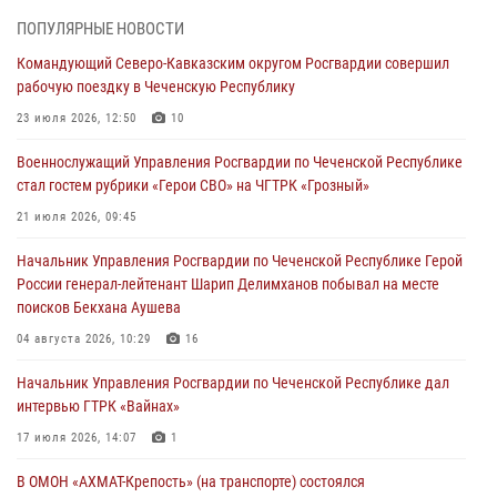
Командующий Северо-Кавказским округом Росгвардии совершил
ПОПУЛЯРНЫЕ НОВОСТИ
рабочую поездку в Чеченскую Республику
Командующий Северо-Кавказским округом Росгвардии совершил
23 июля 2026, 12:50
10
рабочую поездку в Чеченскую Республику
Военнослужащий Управления Росгвардии по Чеченской Республике
23 июля 2026, 12:50
10
стал гостем рубрики «Герои СВО» на ЧГТРК «Грозный»
Военнослужащий Управления Росгвардии по Чеченской Республике
21 июля 2026, 09:45
стал гостем рубрики «Герои СВО» на ЧГТРК «Грозный»
В ДНР росгвардейцы уничтожили около 80 вражеских
21 июля 2026, 09:45
беспилотников самолётного типа
Начальник Управления Росгвардии по Чеченской Республике Герой
19 июля 2026, 13:50
России генерал-лейтенант Шарип Делимханов побывал на месте
поисков Бекхана Аушева
В Грозном Росгвардия обеспечила безопасность конно-спортивных
соревнований
04 августа 2026, 10:29
16
18 июля 2026, 13:46
Начальник Управления Росгвардии по Чеченской Республике дал
интервью ГТРК «Вайнах»
17 июля 2026, 14:07
1
В ОМОН «АХМАТ-Крепость» (на транспорте) состоялся