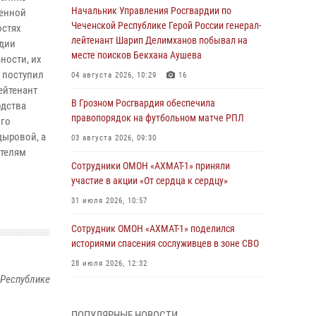
Начальник Управления Росгвардии по
венной
Чеченской Республике Герой России генерал-
остях
лейтенант Шарип Делимханов побывал на
рдии
месте поисков Бекхана Аушева
ности, их
н поступил
04 августа 2026, 10:29
16
ейтенант
В Грозном Росгвардия обеспечила
одства
правопорядок на футбольном матче РПЛ
ого
дыровой, а
03 августа 2026, 09:30
ателям
Сотрудники ОМОН «АХМАТ-1» приняли
участие в акции «От сердца к сердцу»
31 июля 2026, 10:57
Сотрудник ОМОН «АХМАТ-1» поделился
историями спасения сослуживцев в зоне СВО
28 июля 2026, 12:32
 Республике
Командующий Северо-Кавказским округом
Росгвардии совершил рабочую поездку в
ПОПУЛЯРНЫЕ НОВОСТИ