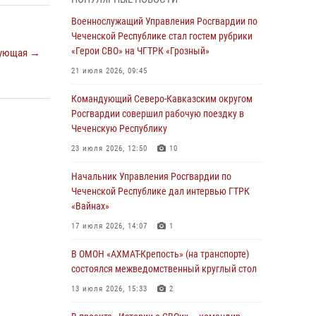
Чеченскую Республику
Военнослужащий Управления Росгвардии по
23 июля 2026, 12:50
10
Чеченской Республике стал гостем рубрики
«Герои СВО» на ЧГТРК «Грозный»
ующая →
Военнослужащий Управления Росгвардии по
Чеченской Республике стал гостем рубрики
21 июля 2026, 09:45
«Герои СВО» на ЧГТРК «Грозный»
Командующий Северо-Кавказским округом
21 июля 2026, 09:45
Росгвардии совершил рабочую поездку в
Чеченскую Республику
В ДНР росгвардейцы уничтожили около 80
вражеских беспилотников самолётного типа
23 июля 2026, 12:50
10
19 июля 2026, 13:50
Начальник Управления Росгвардии по
Чеченской Республике дал интервью ГТРК
В Грозном Росгвардия обеспечила
«Вайнах»
безопасность конно-спортивных
соревнований
17 июля 2026, 14:07
1
18 июля 2026, 13:46
В ОМОН «АХМАТ-Крепость» (на транспорте)
состоялся межведомственный круглый стол
Начальник Управления Росгвардии по
Чеченской Республике дал интервью ГТРК
13 июля 2026, 15:33
2
«Вайнах»