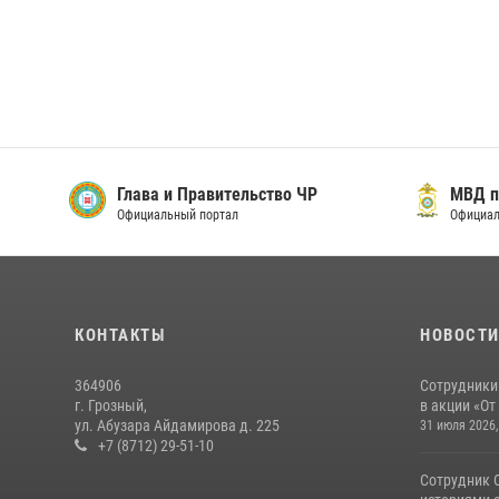
Глава и Правительство ЧР
МВД п
Официальный портал
Официал
КОНТАКТЫ
НОВОСТ
364906
Сотрудники
г. Грозный,
в акции «От
ул. Абузара Айдамирова д. 225
31 июля 2026,
+7 (8712) 29-51-10
Сотрудник 