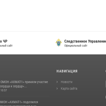
о ЧР
Следственное Управлени
ьный сайт
Официальный сайт
И
НАВИГАЦИЯ
 ОМОН «АХМАТ-1» приняли участие
Новости
 сердца к сердцу»...
Карта сайта
 10:57
ОМОН «АХМАТ-1» поделился