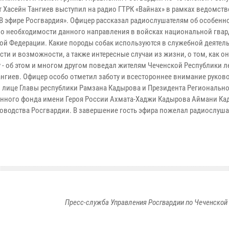
т Хасейн Тангиев выступил на радио ГТРК «Вайнах» в рамках ведомст
«В эфире Росгвардия». Офицер рассказал радиослушателям об особенн
 о необходимости данного направления в войсках национальной гва
ой Федерации. Какие породы собак используются в служебной деятель
ти и возможности, а также интересные случаи из жизни, о том, как о
у - об этом и многом другом поведал жителям Чеченской Республики л
ангиев. Офицер особо отметил заботу и всестороннее внимание руков
в лице Главы республики Рамзана Кадырова и Президента Региональн
нного фонда имени Героя России Ахмата-Хаджи Кадырова Аймани Ка
ководства Росгвардии. В завершение гость эфира пожелал радиослуш
Пресс-служба Управления Росгвардии по Чеченской