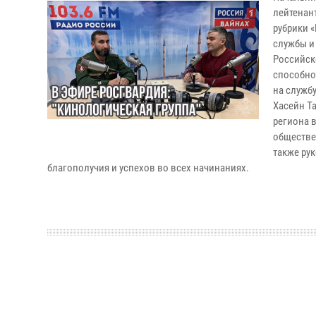
лейтенан
рубрики 
службы и
Российск
способнос
на служб
Хасейн Т
региона 
обществе
также ру
благополучия и успехов во всех начинаниях.