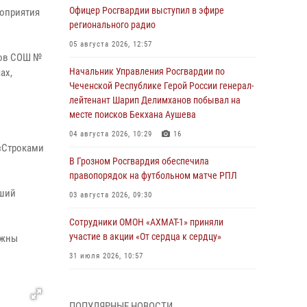
Офицер Росгвардии выступил в эфире
роприятия
регионального радио
05 августа 2026, 12:57
сов СОШ №
Начальник Управления Росгвардии по
ах,
Чеченской Республике Герой России генерал-
лейтенант Шарип Делимханов побывал на
месте поисков Бекхана Аушева
04 августа 2026, 10:29
16
 «Строками
В Грозном Росгвардия обеспечила
правопорядок на футбольном матче РПЛ
рший
03 августа 2026, 09:30
Сотрудники ОМОН «АХМАТ-1» приняли
участие в акции «От сердца к сердцу»
лжны
31 июля 2026, 10:57
Сотрудник ОМОН «АХМАТ-1» поделился
историями спасения сослуживцев в зоне СВО
ПОПУЛЯРНЫЕ НОВОСТИ