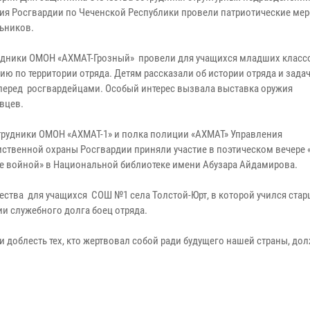
ия Росгвардии по Чеченской Республики провели патриотические ме
ьников.
рудники ОМОН «АХМАТ-Грозный» провели для учащихся младших клас
ию по территории отряда. Детям рассказали об истории отряда и задач
перед росгвардейцами. Особый интерес вызвала выставка оружия
вцев.
трудники ОМОН «АХМАТ-1» и полка полиции «АХМАТ» Управления
ственной охраны Росгвардии приняли участие в поэтическом вечере
ные войной» в Национальной библиотеке имени Абузара Айдамирова.
ества для учащихся СОШ №1 села Толстой-Юрт, в которой учился ста
и служебного долга боец отряда.
и доблесть тех, кто жертвовал собой ради будущего нашей страны, до