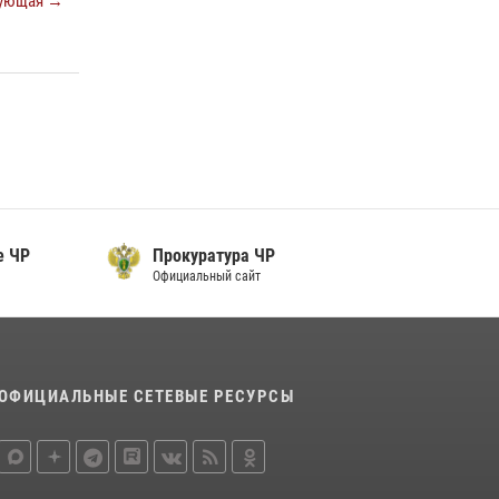
ующая →
Представитель Росгвардии принял участие в
заседании комиссии Совета безопасности
Чеченской Республики
08 июля 2026, 13:32
3
Сотрудник ОМОН «АХМАТ-1» поделился
историями спасения сослуживцев в зоне СВО
28 июля 2026, 12:32
е ЧР
Прокуратура ЧР
Официальный сайт
ОФИЦИАЛЬНЫЕ СЕТЕВЫЕ РЕСУРСЫ