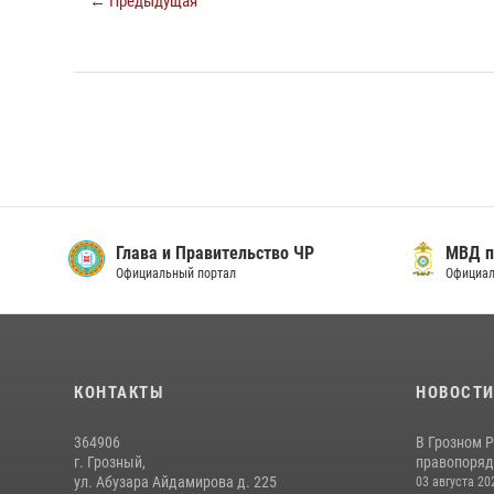
← Предыдущая
Глава и Правительство ЧР
МВД п
Официальный портал
Официал
КОНТАКТЫ
НОВОСТ
364906
В Грозном 
г. Грозный,
правопоряд
ул. Абузара Айдамирова д. 225
03 августа 20