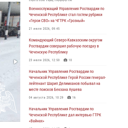
28 июля 2026, 12:32
Военнослужащий Управления Росгвардии по
Чеченской Республике стал гостем рубрики
Командующий Северо-Кавказским округом
«Герои СВО» на ЧГТРК «Грозный»
Росгвардии совершил рабочую поездку в
Чеченскую Республику
21 июля 2026, 09:45
23 июля 2026, 12:50
10
Командующий Северо-Кавказским округом
Росгвардии совершил рабочую поездку в
Военнослужащий Управления Росгвардии по
Чеченскую Республику
Чеченской Республике стал гостем рубрики
«Герои СВО» на ЧГТРК «Грозный»
23 июля 2026, 12:50
10
21 июля 2026, 09:45
Начальник Управления Росгвардии по
Чеченской Республике Герой России генерал-
В ДНР росгвардейцы уничтожили около 80
лейтенант Шарип Делимханов побывал на
вражеских беспилотников самолётного типа
месте поисков Бекхана Аушева
19 июля 2026, 13:50
04 августа 2026, 10:29
16
В Грозном Росгвардия обеспечила
Начальник Управления Росгвардии по
безопасность конно-спортивных
Чеченской Республике дал интервью ГТРК
соревнований
«Вайнах»
18 июля 2026, 13:46