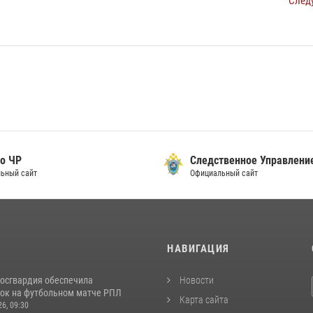
След
о ЧР
Следственное Управлени
ьный сайт
Официальный сайт
И
НАВИГАЦИЯ
Росгвардия обеспечила
Новости
ок на футбольном матче РПЛ
Карта сайта
26, 09:30