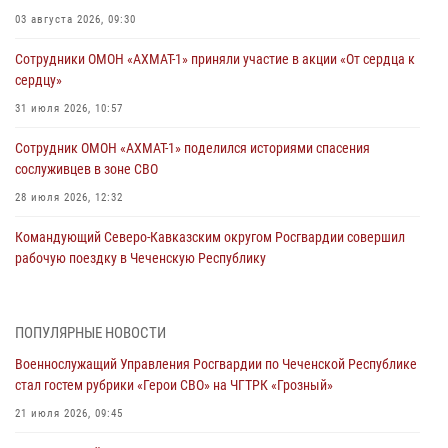
03 августа 2026, 09:30
Сотрудники ОМОН «АХМАТ-1» приняли участие в акции «От сердца к
сердцу»
31 июля 2026, 10:57
Сотрудник ОМОН «АХМАТ-1» поделился историями спасения
сослуживцев в зоне СВО
28 июля 2026, 12:32
Командующий Северо-Кавказским округом Росгвардии совершил
рабочую поездку в Чеченскую Республику
23 июля 2026, 12:50
10
Военнослужащий Управления Росгвардии по Чеченской Республике
ПОПУЛЯРНЫЕ НОВОСТИ
стал гостем рубрики «Герои СВО» на ЧГТРК «Грозный»
Военнослужащий Управления Росгвардии по Чеченской Республике
21 июля 2026, 09:45
стал гостем рубрики «Герои СВО» на ЧГТРК «Грозный»
В ДНР росгвардейцы уничтожили около 80 вражеских
21 июля 2026, 09:45
беспилотников самолётного типа