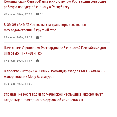
Командующий Северо-Кавказским округом Росгвардии совершил
19 июля 2026, 13:50
рабочую поездку в Чеченскую Республику
В Грозном Росгвардия обеспечила безопасность конно-спортивных
23 июля 2026, 12:50
10
соревнований
В ОМОН «АХМАТ-Крепость» (на транспорте) состоялся
18 июля 2026, 13:46
межведомственный круглый стол
Начальник Управления Росгвардии по Чеченской Республике дал
13 июля 2026, 15:33
2
интервью ГТРК «Вайнах»
Начальник Управления Росгвардии по Чеченской Республике дал
17 июля 2026, 14:07
1
интервью ГТРК «Вайнах»
17 июля 2026, 14:07
1
В проекте «Истории о СВОих» - командир взвода ОМОН «АХМАТ-1»
майор полиции Моцу Байсагуров
16 июля 2026, 14:06
Управление Росгвардии по Чеченской Республике информирует
владельцев гражданского оружия об изменениях в
законодательстве
15 июля 2026, 12:36