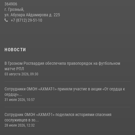
08 июля 2026, 13:32
3
364906
г. Грозный,
Сотрудник ОМОН «АХМАТ-1» поделился историями спасения
ул. Абузара Айдамирова д. 225
сослуживцев в зоне СВО
+7 (8712) 29-51-10
28 июля 2026, 12:32
НОВОСТИ
В Грозном Росгвардия обеспечила правопорядок на футбольном
матче РПЛ
03 августа 2026, 09:30
Сотрудники ОМОН «АХМАТ-1» приняли участие в акции «От сердца к
сердцу»...
31 июля 2026, 10:57
Сотрудник ОМОН «АХМАТ-1» поделился историями спасения
сослуживцев в зо...
28 июля 2026, 12:32