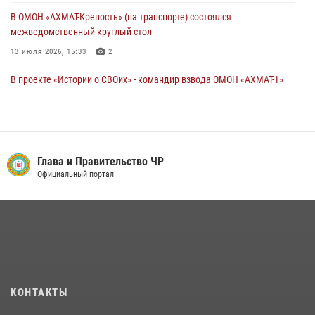
В ОМОН «АХМАТ-Крепость» (на транспорте) состоялся
межведомственный круглый стол
13 июля 2026, 15:33
2
В проекте «Истории о СВОих» - командир взвода ОМОН «АХМАТ-1»
майор полиции Моцу Байсагуров
16 июля 2026, 14:06
Управление Росгвардии по Чеченской Республике информирует
владельцев гражданского оружия об изменениях в
Глава и Правительство ЧР
законодательстве
Официальный портал
15 июля 2026, 12:36
В ОМОН «АХМАТ-1» прошел День открытых дверей для
воспитанников детского лагеря «Майралла»
10 июля 2026, 18:25
9
Представитель Росгвардии принял участие в заседании комиссии
КОНТАКТЫ
Совета безопасности Чеченской Республики