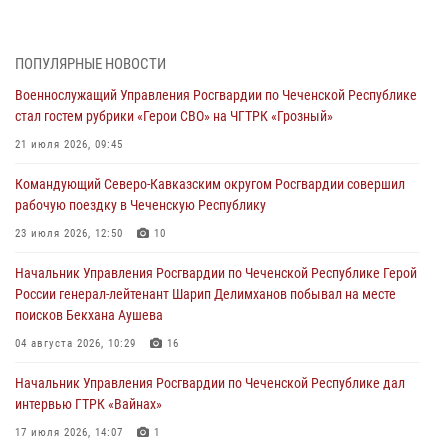
28 июля 2026, 12:32
Командующий Северо-Кавказским округом Росгвардии совершил
ПОПУЛЯРНЫЕ НОВОСТИ
рабочую поездку в Чеченскую Республику
Военнослужащий Управления Росгвардии по Чеченской Республике
23 июля 2026, 12:50
10
стал гостем рубрики «Герои СВО» на ЧГТРК «Грозный»
Военнослужащий Управления Росгвардии по Чеченской Республике
21 июля 2026, 09:45
стал гостем рубрики «Герои СВО» на ЧГТРК «Грозный»
Командующий Северо-Кавказским округом Росгвардии совершил
21 июля 2026, 09:45
рабочую поездку в Чеченскую Республику
В ДНР росгвардейцы уничтожили около 80 вражеских
23 июля 2026, 12:50
10
беспилотников самолётного типа
Начальник Управления Росгвардии по Чеченской Республике Герой
19 июля 2026, 13:50
России генерал-лейтенант Шарип Делимханов побывал на месте
поисков Бекхана Аушева
В Грозном Росгвардия обеспечила безопасность конно-спортивных
соревнований
04 августа 2026, 10:29
16
18 июля 2026, 13:46
Начальник Управления Росгвардии по Чеченской Республике дал
интервью ГТРК «Вайнах»
17 июля 2026, 14:07
1