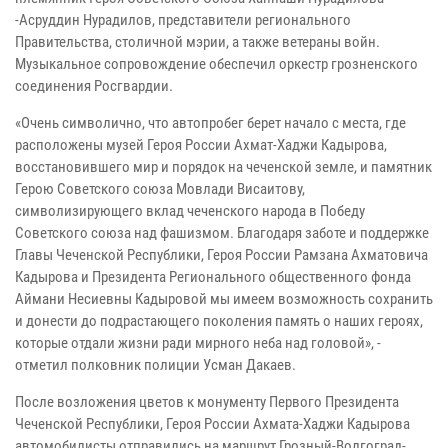
-Асруддин Нурадилов, представители регионального
Правительства, столичной мэрии, а также ветераны войн.
Музыкальное сопровождение обеспечил оркестр грозненского
соединения Росгвардии.
«Очень символично, что автопробег берет начало с места, где
расположены музей Героя России Ахмат-Хаджи Кадырова,
восстановившего мир и порядок на чеченской земле, и памятник
Герою Советского союза Мовлади Висаитову,
символизирующего вклад чеченского народа в Победу
Советского союза над фашизмом. Благодаря заботе и поддержке
Главы Чеченской Республики, Героя России Рамзана Ахматовича
Кадырова и Президента Регионального общественного фонда
Аймани Несиевны Кадыровой мы имеем возможность сохранить
и донести до подрастающего поколения память о наших героях,
которые отдали жизни ради мирного неба над головой», -
отметил полковник полиции Усман Дакаев.
После возложения цветов к монументу Первого Президента
Чеченской Республики, Героя России Ахмата-Хаджи Кадырова
автомобилисты отправились на маршрут Грозный-Волгоград-