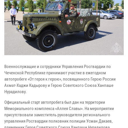
Военнослужащие и сотрудники Управления Росгвардии по
Чеченской Республике принимают участие в ежегодном
автопробеге «От героя к герою», посвященного Герою России
Ахмат-Хаджи Кадырову и Герою Советского Союза Ханпаше
Нурадилову.
Официальный старт автопробега был дан на территории
Мемориального комплекса «Аллея Славы». На мероприятии
присутствовали заместитель руководителя регионального
управления Росгвардии полковник полиции Усман Дакаев,
племянник Героя Советского Союза Ханпаши Нурадилова