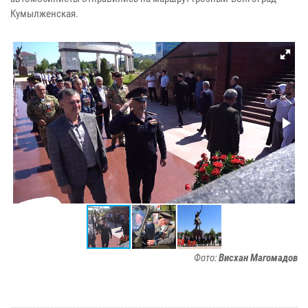
Кумылженская.
Фото:
Висхан Магомадов