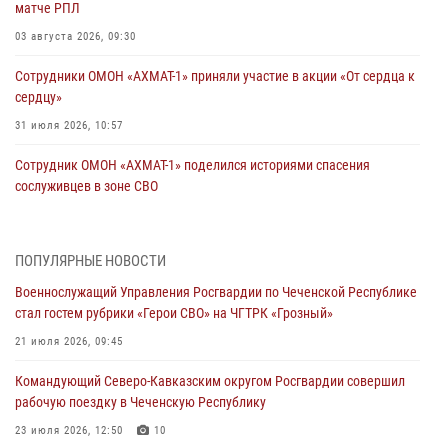
матче РПЛ
03 августа 2026, 09:30
Сотрудники ОМОН «АХМАТ-1» приняли участие в акции «От сердца к
сердцу»
31 июля 2026, 10:57
Сотрудник ОМОН «АХМАТ-1» поделился историями спасения
сослуживцев в зоне СВО
28 июля 2026, 12:32
Командующий Северо-Кавказским округом Росгвардии совершил
ПОПУЛЯРНЫЕ НОВОСТИ
рабочую поездку в Чеченскую Республику
Военнослужащий Управления Росгвардии по Чеченской Республике
23 июля 2026, 12:50
10
стал гостем рубрики «Герои СВО» на ЧГТРК «Грозный»
Военнослужащий Управления Росгвардии по Чеченской Республике
21 июля 2026, 09:45
стал гостем рубрики «Герои СВО» на ЧГТРК «Грозный»
Командующий Северо-Кавказским округом Росгвардии совершил
21 июля 2026, 09:45
рабочую поездку в Чеченскую Республику
В ДНР росгвардейцы уничтожили около 80 вражеских
23 июля 2026, 12:50
10