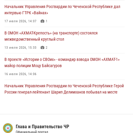
беспилотников самолётного типа
Начальник Управления Росгвардии по Чеченской Республике дал
19 июля 2026, 13:50
интервью ГТРК «Вайнах»
В Грозном Росгвардия обеспечила безопасность конно-спортивных
17 июля 2026, 14:07
1
соревнований
В ОМОН «АХМАТ-Крепость» (на транспорте) состоялся
18 июля 2026, 13:46
межведомственный круглый стол
13 июля 2026, 15:33
2
В проекте «Истории о СВОих» - командир взвода ОМОН «АХМАТ-1»
майор полиции Моцу Байсагуров
16 июля 2026, 14:06
Начальник Управления Росгвардии по Чеченской Республике Герой
России генерал-лейтенант Шарип Делимханов побывал на месте
поисков Бекхана Аушева
04 августа 2026, 10:29
16
Управление Росгвардии по Чеченской Республике информирует
владельцев гражданского оружия об изменениях в
и Правительство ЧР
МВД по
законодательстве
ьный портал
Официальн