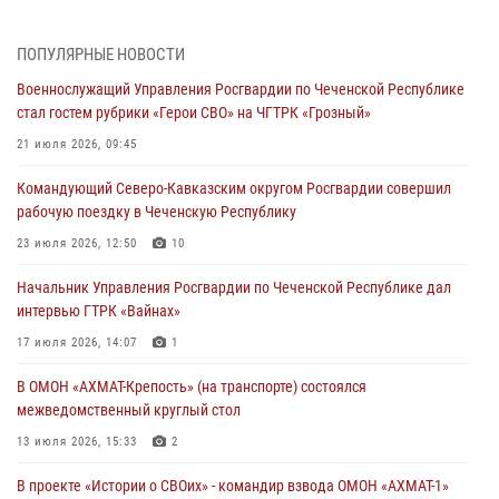
28 июля 2026, 12:32
Командующий Северо-Кавказским округом Росгвардии совершил
ПОПУЛЯРНЫЕ НОВОСТИ
рабочую поездку в Чеченскую Республику
Военнослужащий Управления Росгвардии по Чеченской Республике
23 июля 2026, 12:50
10
стал гостем рубрики «Герои СВО» на ЧГТРК «Грозный»
Военнослужащий Управления Росгвардии по Чеченской Республике
21 июля 2026, 09:45
стал гостем рубрики «Герои СВО» на ЧГТРК «Грозный»
Командующий Северо-Кавказским округом Росгвардии совершил
21 июля 2026, 09:45
рабочую поездку в Чеченскую Республику
В ДНР росгвардейцы уничтожили около 80 вражеских
23 июля 2026, 12:50
10
беспилотников самолётного типа
Начальник Управления Росгвардии по Чеченской Республике дал
19 июля 2026, 13:50
интервью ГТРК «Вайнах»
В Грозном Росгвардия обеспечила безопасность конно-спортивных
17 июля 2026, 14:07
1
соревнований
В ОМОН «АХМАТ-Крепость» (на транспорте) состоялся
18 июля 2026, 13:46
межведомственный круглый стол
13 июля 2026, 15:33
2
В проекте «Истории о СВОих» - командир взвода ОМОН «АХМАТ-1»