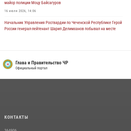
майор полиции Моцу Байсагуров
16 июля 2026, 14:06
Начальник Управления Росгвардии по Чеченской Республике Герой
России генерал-лейтенант Шарип Делимханов побывал на месте
поисков Бекхана Аушева
04 августа 2026, 10:29
16
Управление Росгвардии по Чеченской Республике информирует
владельцев гражданского оружия об изменениях в
Глава и Правительство ЧР
законодательстве
Официальный портал
15 июля 2026, 12:36
Представитель Росгвардии принял участие в заседании комиссии
Совета безопасности Чеченской Республики
08 июля 2026, 13:32
3
В ОМОН «АХМАТ-1» прошел День открытых дверей для
КОНТАКТЫ
воспитанников детского лагеря «Майралла»
10 июля 2026, 18:25
9
364906