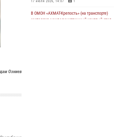
17 июля 2026, 14:07
1
В ОМОН «АХМАТ-Крепость» (на транспорте)
состоялся межведомственный круглый стол
13 июля 2026, 15:33
2
В проекте «Истории о СВОих» - командир
взвода ОМОН «АХМАТ-1» майор полиции Моцу
Байсагуров
16 июля 2026, 14:06
дам Озниев
Управление Росгвардии по Чеченской
Республике информирует владельцев
гражданского оружия об изменениях в
законодательстве
15 июля 2026, 12:36
В ОМОН «АХМАТ-1» прошел День открытых
дверей для воспитанников детского лагеря
«Майралла»
10 июля 2026, 18:25
9