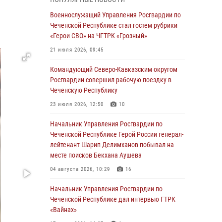
28 июля 2026, 12:32
Военнослужащий Управления Росгвардии по
Чеченской Республике стал гостем рубрики
Командующий Северо-Кавказским округом
«Герои СВО» на ЧГТРК «Грозный»
Росгвардии совершил рабочую поездку в
Чеченскую Республику
21 июля 2026, 09:45
23 июля 2026, 12:50
10
Командующий Северо-Кавказским округом
Росгвардии совершил рабочую поездку в
Военнослужащий Управления Росгвардии по
Чеченскую Республику
Чеченской Республике стал гостем рубрики
«Герои СВО» на ЧГТРК «Грозный»
23 июля 2026, 12:50
10
21 июля 2026, 09:45
Начальник Управления Росгвардии по
Чеченской Республике Герой России генерал-
В ДНР росгвардейцы уничтожили около 80
лейтенант Шарип Делимханов побывал на
вражеских беспилотников самолётного типа
месте поисков Бекхана Аушева
19 июля 2026, 13:50
04 августа 2026, 10:29
16
В Грозном Росгвардия обеспечила
Начальник Управления Росгвардии по
безопасность конно-спортивных
Чеченской Республике дал интервью ГТРК
соревнований
«Вайнах»
18 июля 2026, 13:46