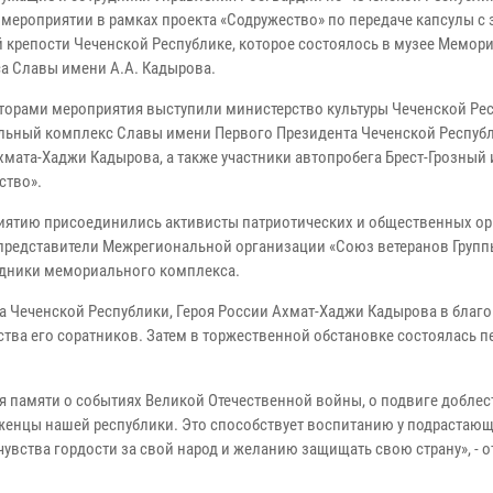
в мероприятии в рамках проекта «Содружество» по передаче капсулы с
й крепости Чеченской Республике, которое состоялось в музее Мемор
са
Славы имени А.А. Кадырова.
торами мероприятия выступили министерство культуры Чеченской Рес
ьный комплекс Славы имени Первого Президента Чеченской Республ
хмата-Хаджи Кадырова, а также участники автопробега Брест-Грозный 
ство».
иятию присоединились активисты патриотических и общественных о
 представители Межрегиональной организации «Союз ветеранов Групп
удники мемориального комплекса.
а Чеченской Республики, Героя России Ахмат-Хаджи Кадырова в благо
ства его соратников. Затем в торжественной обстановке состоялась п
я памяти о событиях Великой Отечественной войны, о подвиге добле
оженцы нашей республики. Это способствует воспитанию у подрастаю
увства гордости за свой народ и желанию защищать свою страну», - 