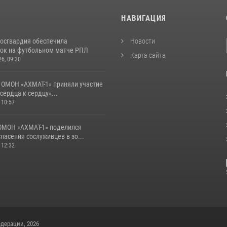
И
НАВИГАЦИЯ
Росгвардия обеспечила
Новости
ок на футбольном матче РПЛ
Карта сайта
26, 09:30
 ОМОН «АХМАТ-1» приняли участие
 сердца к сердцу»...
 10:57
ОМОН «АХМАТ-1» поделился
пасения сослуживцев в зо...
 12:32
дерации, 2026