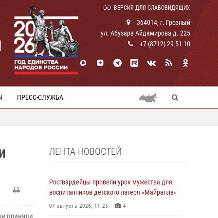
ВЕРСИЯ ДЛЯ СЛАБОВИДЯЩИХ
364014, г. Грозный
ул. Абузара Айдамирова д. 225
И
+7 (8712) 29-51-10
Ы
ПРЕСС-СЛУЖБА
ЛЕНТА НОВОСТЕЙ
И
Росгвардейцы провели урок мужества для
воспитанников детского лагеря «Майралла»
07 августа 2026, 11:25
4
ке приняли