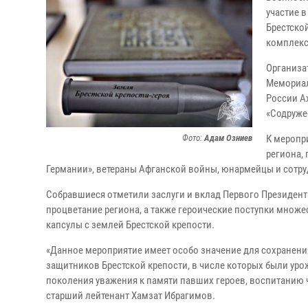
участие 
Брестско
комплек
Организа
Мемориал
России А
«Содруже
Фото:
Адам Озниев
К меропр
региона,
Германии», ветераны Афганской войны, юнармейцы и сотр
Собравшиеся отметили заслуги и вклад Первого Президент
процветание региона, а также героические поступки множе
капсулы с землей Брестской крепости.
«Данное мероприятие имеет особо значение для сохранени
защитников Брестской крепости, в числе которых были ур
поколения уважения к памяти павших героев, воспитанию ч
старший лейтенант Хамзат Ибрагимов.