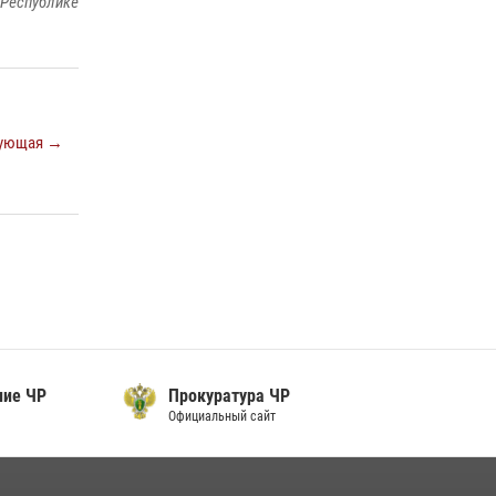
 Республике
Представитель Росгвардии принял участие в
заседании комиссии Совета безопасности
Чеченской Республики
08 июля 2026, 13:32
3
ующая →
Сотрудник ОМОН «АХМАТ-1» поделился
историями спасения сослуживцев в зоне СВО
28 июля 2026, 12:32
е ЧР
Прокуратура ЧР
Официальный сайт