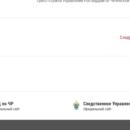
Пресс-служба Управления Росгвардии по Чеченской
След
о ЧР
Следственное Управлени
ьный сайт
Официальный сайт