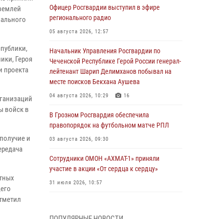
Офицер Росгвардии выступил в эфире
 землей
регионального радио
иального
05 августа 2026, 12:57
публики,
Начальник Управления Росгвардии по
ики, Героя
Чеченской Республике Герой России генерал-
и проекта
лейтенант Шарип Делимханов побывал на
месте поисков Бекхана Аушева
04 августа 2026, 10:29
16
рганизаций
ы войск в
В Грозном Росгвардия обеспечила
правопорядок на футбольном матче РПЛ
получие и
03 августа 2026, 09:30
ередача
Сотрудники ОМОН «АХМАТ-1» приняли
участие в акции «От сердца к сердцу»
стных
31 июля 2026, 10:57
щего
отметил
Сотрудник ОМОН «АХМАТ-1» поделился
историями спасения сослуживцев в зоне СВО
ПОПУЛЯРНЫЕ НОВОСТИ