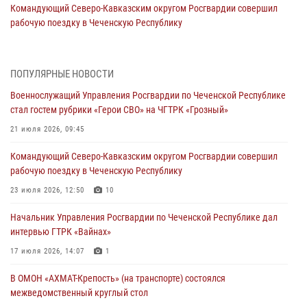
Командующий Северо-Кавказским округом Росгвардии совершил
рабочую поездку в Чеченскую Республику
23 июля 2026, 12:50
10
Военнослужащий Управления Росгвардии по Чеченской Республике
ПОПУЛЯРНЫЕ НОВОСТИ
стал гостем рубрики «Герои СВО» на ЧГТРК «Грозный»
Военнослужащий Управления Росгвардии по Чеченской Республике
21 июля 2026, 09:45
стал гостем рубрики «Герои СВО» на ЧГТРК «Грозный»
В ДНР росгвардейцы уничтожили около 80 вражеских
21 июля 2026, 09:45
беспилотников самолётного типа
Командующий Северо-Кавказским округом Росгвардии совершил
19 июля 2026, 13:50
рабочую поездку в Чеченскую Республику
В Грозном Росгвардия обеспечила безопасность конно-спортивных
23 июля 2026, 12:50
10
соревнований
Начальник Управления Росгвардии по Чеченской Республике дал
18 июля 2026, 13:46
интервью ГТРК «Вайнах»
Начальник Управления Росгвардии по Чеченской Республике дал
17 июля 2026, 14:07
1
интервью ГТРК «Вайнах»
В ОМОН «АХМАТ-Крепость» (на транспорте) состоялся
17 июля 2026, 14:07
1
межведомственный круглый стол