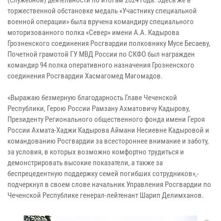
торжественной обстановке медаль «Участнику специальной
военной операции» была вручена командиру специального
моторизованного полка «Север» имени А.А. Кадырова
Грозненского соединения Росгвардии полковнику Мусе Бесаеву,
Почетной грамотой ГУ МВД России по СКФО был награжден
командир 94 полка оперативного назначения Грозненского
соединения Росгвардии Хасмагомед Магомадов.
«Выражаю безмерную благодарность Главе Чеченской
Республики, Герою России Рамзану Ахматовичу Кадырову,
Президенту Регионального общественного фонда имени Героя
России Ахмата-Хаджи Кадырова Аймани Несиевне Кадыровой и
командованию Росгвардии за всестороннее внимание и заботу,
за условия, в которых возможно комфортно трудиться и
демонстрировать высокие показатели, а также за
беспрецедентную поддержку семей погибших сотрудников»,-
подчеркнул в своем слове начальник Управления Росгвардии по
Чеченской Республике генерал-лейтенант Шарип Делимханов.