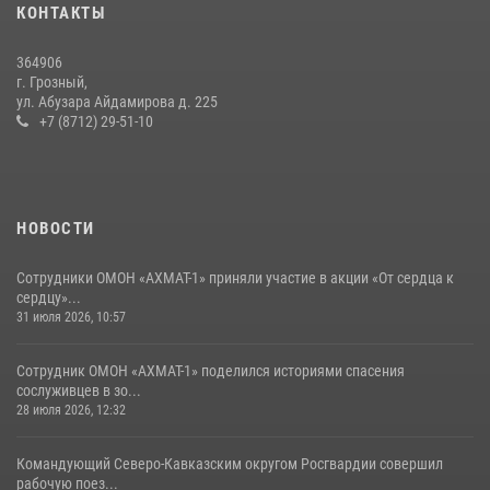
КОНТАКТЫ
поисков Бекхана Аушева
04 августа 2026, 10:29
16
364906
г. Грозный,
Сотрудник ОМОН «АХМАТ-1» поделился историями спасения
ул. Абузара Айдамирова д. 225
сослуживцев в зоне СВО
+7 (8712) 29-51-10
28 июля 2026, 12:32
НОВОСТИ
Сотрудники ОМОН «АХМАТ-1» приняли участие в акции «От сердца к
сердцу»...
31 июля 2026, 10:57
Сотрудник ОМОН «АХМАТ-1» поделился историями спасения
сослуживцев в зо...
28 июля 2026, 12:32
Командующий Северо-Кавказским округом Росгвардии совершил
рабочую поез...