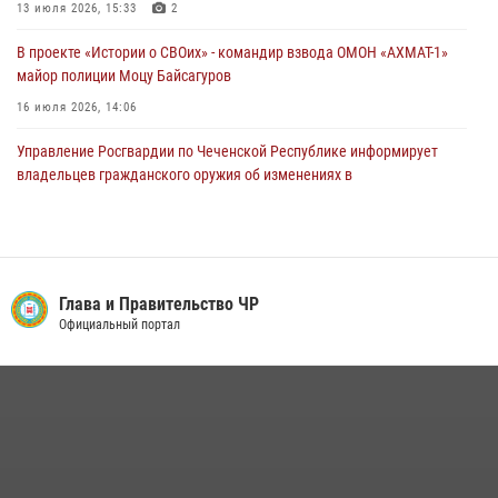
13 июля 2026, 15:33
2
В проекте «Истории о СВОих» - командир взвода ОМОН «АХМАТ-1»
майор полиции Моцу Байсагуров
16 июля 2026, 14:06
Управление Росгвардии по Чеченской Республике информирует
владельцев гражданского оружия об изменениях в
законодательстве
15 июля 2026, 12:36
Представитель Росгвардии принял участие в заседании комиссии
Совета безопасности Чеченской Республики
Глава и Правительство ЧР
Официальный портал
08 июля 2026, 13:32
3
В ОМОН «АХМАТ-1» прошел День открытых дверей для
воспитанников детского лагеря «Майралла»
10 июля 2026, 18:25
9
Начальник Управления Росгвардии по Чеченской Республике Герой
России генерал-лейтенант Шарип Делимханов побывал на месте