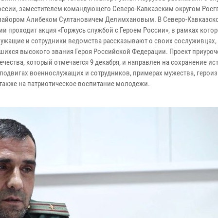
оссии, заместителем командующего Северо-Кавказским округом Росг
майором Алибеком Султановичем Делимхановым. В Северо-Кавказско
и проходит акция «Горжусь службой с Героем России», в рамках котор
ужащие и сотрудники ведомства рассказывают о своих сослуживцах,
шихся высокого звания Героя Российской Федерации. Проект приуро
ечества, который отмечается 9 декабря, и направлен на сохранение ис
 подвигах военнослужащих и сотрудников, примерах мужества, героиз
а также на патриотическое воспитание молодежи.