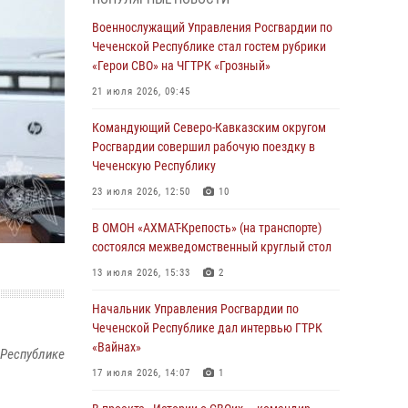
Чеченскую Республику
Военнослужащий Управления Росгвардии по
23 июля 2026, 12:50
10
Чеченской Республике стал гостем рубрики
«Герои СВО» на ЧГТРК «Грозный»
Военнослужащий Управления Росгвардии по
Чеченской Республике стал гостем рубрики
21 июля 2026, 09:45
«Герои СВО» на ЧГТРК «Грозный»
Командующий Северо-Кавказским округом
21 июля 2026, 09:45
Росгвардии совершил рабочую поездку в
Чеченскую Республику
В ДНР росгвардейцы уничтожили около 80
вражеских беспилотников самолётного типа
23 июля 2026, 12:50
10
19 июля 2026, 13:50
В ОМОН «АХМАТ-Крепость» (на транспорте)
состоялся межведомственный круглый стол
В Грозном Росгвардия обеспечила
безопасность конно-спортивных
13 июля 2026, 15:33
2
соревнований
Начальник Управления Росгвардии по
18 июля 2026, 13:46
Чеченской Республике дал интервью ГТРК
«Вайнах»
Начальник Управления Росгвардии по
 Республике
Чеченской Республике дал интервью ГТРК
17 июля 2026, 14:07
1
«Вайнах»