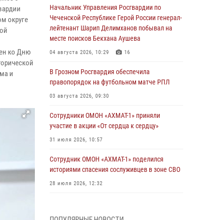
Начальник Управления Росгвардии по
вардии
Чеченской Республике Герой России генерал-
м округе
лейтенант Шарип Делимханов побывал на
ой
месте поисков Бекхана Аушева
чен ко Дню
04 августа 2026, 10:29
16
торической
В Грозном Росгвардия обеспечила
ма и
правопорядок на футбольном матче РПЛ
03 августа 2026, 09:30
Сотрудники ОМОН «АХМАТ-1» приняли
участие в акции «От сердца к сердцу»
31 июля 2026, 10:57
Сотрудник ОМОН «АХМАТ-1» поделился
историями спасения сослуживцев в зоне СВО
28 июля 2026, 12:32
Командующий Северо-Кавказским округом
Росгвардии совершил рабочую поездку в
ПОПУЛЯРНЫЕ НОВОСТИ