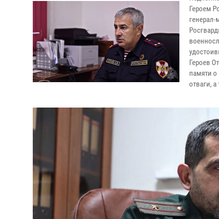
Героем Р
генерал-
Росгварди
военносл
удостоив
Героев От
памяти о
отваги, 