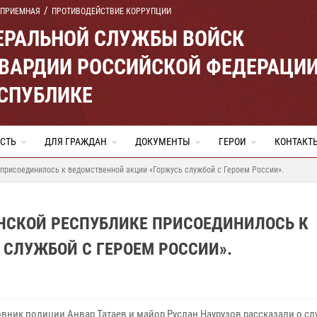
 ПРИЕМНАЯ
ПРОТИВОДЕЙСТВИЕ КОРРУПЦИИ
ЕРАЛЬНОЙ СЛУЖБЫ ВОЙСК
ВАРДИИ РОССИЙСКОЙ ФЕДЕРАЦИ
ЕСПУБЛИКЕ
СТЬ
ДЛЯ ГРАЖДАН
ДОКУМЕНТЫ
ГЕРОИ
КОНТАКТ
присоединилось к ведомственной акции «Горжусь службой с Героем России».
ЕНСКОЙ РЕСПУБЛИКЕ ПРИСОЕДИНИЛОСЬ К
СЛУЖБОЙ С ГЕРОЕМ РОССИИ».
вник полиции Анвар Татаев и майор Руслан Наурузов рассказали о сл