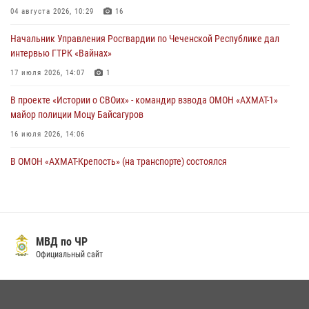
соревнований
04 августа 2026, 10:29
16
18 июля 2026, 13:46
Начальник Управления Росгвардии по Чеченской Республике дал
интервью ГТРК «Вайнах»
17 июля 2026, 14:07
1
В проекте «Истории о СВОих» - командир взвода ОМОН «АХМАТ-1»
майор полиции Моцу Байсагуров
16 июля 2026, 14:06
В ОМОН «АХМАТ-Крепость» (на транспорте) состоялся
межведомственный круглый стол
13 июля 2026, 15:33
2
Управление Росгвардии по Чеченской Республике информирует
владельцев гражданского оружия об изменениях в
МВД по ЧР
законодательстве
Официальный сайт
15 июля 2026, 12:36
В ОМОН «АХМАТ-1» прошел День открытых дверей для