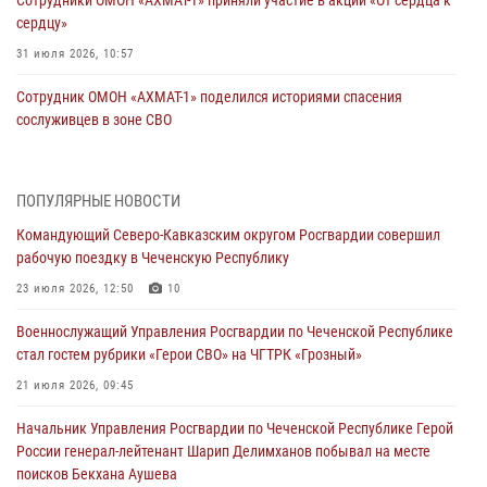
Сотрудники ОМОН «АХМАТ-1» приняли участие в акции «От сердца к
сердцу»
31 июля 2026, 10:57
Сотрудник ОМОН «АХМАТ-1» поделился историями спасения
сослуживцев в зоне СВО
28 июля 2026, 12:32
Командующий Северо-Кавказским округом Росгвардии совершил
ПОПУЛЯРНЫЕ НОВОСТИ
рабочую поездку в Чеченскую Республику
Командующий Северо-Кавказским округом Росгвардии совершил
23 июля 2026, 12:50
10
рабочую поездку в Чеченскую Республику
Военнослужащий Управления Росгвардии по Чеченской Республике
23 июля 2026, 12:50
10
стал гостем рубрики «Герои СВО» на ЧГТРК «Грозный»
Военнослужащий Управления Росгвардии по Чеченской Республике
21 июля 2026, 09:45
стал гостем рубрики «Герои СВО» на ЧГТРК «Грозный»
В ДНР росгвардейцы уничтожили около 80 вражеских
21 июля 2026, 09:45
беспилотников самолётного типа
Начальник Управления Росгвардии по Чеченской Республике Герой
19 июля 2026, 13:50
России генерал-лейтенант Шарип Делимханов побывал на месте
поисков Бекхана Аушева
В Грозном Росгвардия обеспечила безопасность конно-спортивных