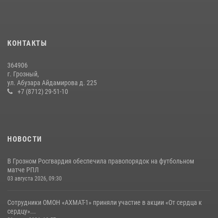
воспитанников детского лагеря «Майралла»
10 июля 2026, 18:25
9
Сотрудник ОМОН «АХМАТ-1» поделился историями спасения
КОНТАКТЫ
сослуживцев в зоне СВО
28 июля 2026, 12:32
364906
г. Грозный,
В Грозном Росгвардия обеспечила безопасность конно-спортивных
ул. Абузара Айдамирова д. 225
соревнований
+7 (8712) 29-51-10
18 июля 2026, 13:46
НОВОСТИ
В Грозном Росгвардия обеспечила правопорядок на футбольном
матче РПЛ
03 августа 2026, 09:30
Сотрудники ОМОН «АХМАТ-1» приняли участие в акции «От сердца к
сердцу»...