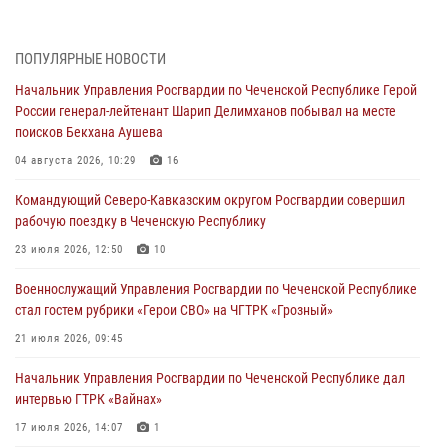
28 июля 2026, 12:32
Командующий Северо-Кавказским округом Росгвардии совершил
ПОПУЛЯРНЫЕ НОВОСТИ
рабочую поездку в Чеченскую Республику
Начальник Управления Росгвардии по Чеченской Республике Герой
23 июля 2026, 12:50
10
России генерал-лейтенант Шарип Делимханов побывал на месте
поисков Бекхана Аушева
Военнослужащий Управления Росгвардии по Чеченской Республике
стал гостем рубрики «Герои СВО» на ЧГТРК «Грозный»
04 августа 2026, 10:29
16
21 июля 2026, 09:45
Командующий Северо-Кавказским округом Росгвардии совершил
рабочую поездку в Чеченскую Республику
В ДНР росгвардейцы уничтожили около 80 вражеских
беспилотников самолётного типа
23 июля 2026, 12:50
10
19 июля 2026, 13:50
Военнослужащий Управления Росгвардии по Чеченской Республике
стал гостем рубрики «Герои СВО» на ЧГТРК «Грозный»
В Грозном Росгвардия обеспечила безопасность конно-спортивных
соревнований
21 июля 2026, 09:45
18 июля 2026, 13:46
Начальник Управления Росгвардии по Чеченской Республике дал
интервью ГТРК «Вайнах»
17 июля 2026, 14:07
1