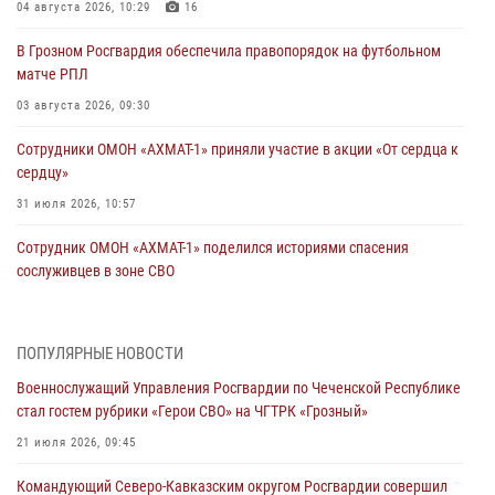
04 августа 2026, 10:29
16
В Грозном Росгвардия обеспечила правопорядок на футбольном
матче РПЛ
03 августа 2026, 09:30
Сотрудники ОМОН «АХМАТ-1» приняли участие в акции «От сердца к
сердцу»
31 июля 2026, 10:57
Сотрудник ОМОН «АХМАТ-1» поделился историями спасения
сослуживцев в зоне СВО
28 июля 2026, 12:32
Командующий Северо-Кавказским округом Росгвардии совершил
ПОПУЛЯРНЫЕ НОВОСТИ
рабочую поездку в Чеченскую Республику
Военнослужащий Управления Росгвардии по Чеченской Республике
23 июля 2026, 12:50
10
стал гостем рубрики «Герои СВО» на ЧГТРК «Грозный»
Военнослужащий Управления Росгвардии по Чеченской Республике
21 июля 2026, 09:45
стал гостем рубрики «Герои СВО» на ЧГТРК «Грозный»
Командующий Северо-Кавказским округом Росгвардии совершил