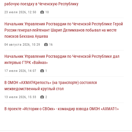
21 июля 2026, 09:45
рабочую поездку в Чеченскую Республику
В ДНР росгвардейцы уничтожили около 80 вражеских
23 июля 2026, 12:50
10
беспилотников самолётного типа
Начальник Управления Росгвардии по Чеченской Республике Герой
19 июля 2026, 13:50
России генерал-лейтенант Шарип Делимханов побывал на месте
поисков Бекхана Аушева
В Грозном Росгвардия обеспечила безопасность конно-спортивных
соревнований
04 августа 2026, 10:29
16
18 июля 2026, 13:46
Начальник Управления Росгвардии по Чеченской Республике дал
интервью ГТРК «Вайнах»
17 июля 2026, 14:07
1
В ОМОН «АХМАТ-Крепость» (на транспорте) состоялся
межведомственный круглый стол
13 июля 2026, 15:33
2
В проекте «Истории о СВОих» - командир взвода ОМОН «АХМАТ-1»
майор полиции Моцу Байсагуров
16 июля 2026, 14:06