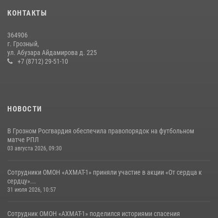
Представитель Росгвардии принял участие в заседании комиссии
КОНТАКТЫ
Совета безопасности Чеченской Республики
08 июля 2026, 13:32
3
364906
г. Грозный,
Сотрудник ОМОН «АХМАТ-1» поделился историями спасения
ул. Абузара Айдамирова д. 225
сослуживцев в зоне СВО
+7 (8712) 29-51-10
28 июля 2026, 12:32
НОВОСТИ
В Грозном Росгвардия обеспечила правопорядок на футбольном
матче РПЛ
03 августа 2026, 09:30
Сотрудники ОМОН «АХМАТ-1» приняли участие в акции «От сердца к
сердцу»...
31 июля 2026, 10:57
Сотрудник ОМОН «АХМАТ-1» поделился историями спасения