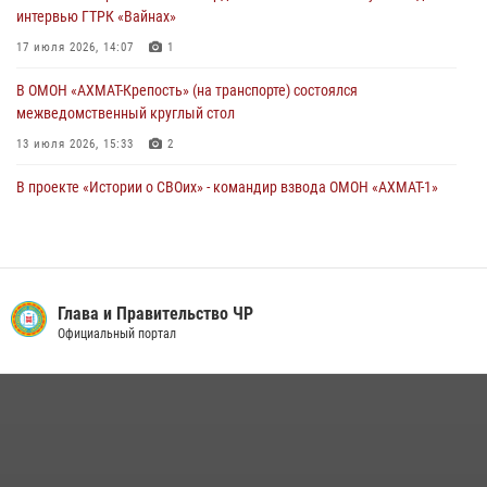
интервью ГТРК «Вайнах»
17 июля 2026, 14:07
1
В ОМОН «АХМАТ-Крепость» (на транспорте) состоялся
межведомственный круглый стол
13 июля 2026, 15:33
2
В проекте «Истории о СВОих» - командир взвода ОМОН «АХМАТ-1»
майор полиции Моцу Байсагуров
16 июля 2026, 14:06
Управление Росгвардии по Чеченской Республике информирует
владельцев гражданского оружия об изменениях в
Глава и Правительство ЧР
законодательстве
Официальный портал
15 июля 2026, 12:36
В ОМОН «АХМАТ-1» прошел День открытых дверей для
воспитанников детского лагеря «Майралла»
10 июля 2026, 18:25
9