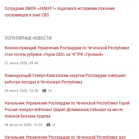
Сотрудник ОМОН «АХМАТ-1» поделился историями спасения
сослуживцев в зоне СВО
28 июля 2026, 12:32
Командующий Северо-Кавказским округом Росгвардии совершил
ПОПУЛЯРНЫЕ НОВОСТИ
рабочую поездку в Чеченскую Республику
Военнослужащий Управления Росгвардии по Чеченской Республике
23 июля 2026, 12:50
10
стал гостем рубрики «Герои СВО» на ЧГТРК «Грозный»
Военнослужащий Управления Росгвардии по Чеченской Республике
21 июля 2026, 09:45
стал гостем рубрики «Герои СВО» на ЧГТРК «Грозный»
Командующий Северо-Кавказским округом Росгвардии совершил
21 июля 2026, 09:45
рабочую поездку в Чеченскую Республику
В ДНР росгвардейцы уничтожили около 80 вражеских
23 июля 2026, 12:50
10
беспилотников самолётного типа
Начальник Управления Росгвардии по Чеченской Республике Герой
19 июля 2026, 13:50
России генерал-лейтенант Шарип Делимханов побывал на месте
поисков Бекхана Аушева
В Грозном Росгвардия обеспечила безопасность конно-спортивных
соревнований
04 августа 2026, 10:29
16
18 июля 2026, 13:46
Начальник Управления Росгвардии по Чеченской Республике дал