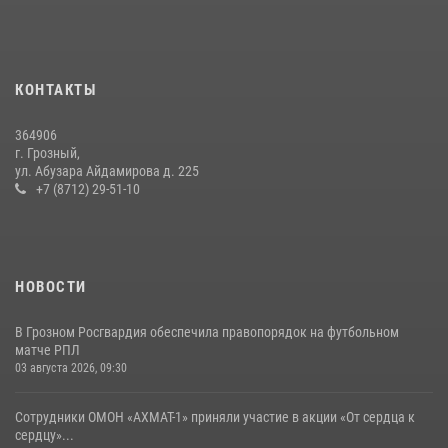
воспитанников детского лагеря «Майралла»
10 июля 2026, 18:25
9
Сотрудник ОМОН «АХМАТ-1» поделился историями спасения
КОНТАКТЫ
сослуживцев в зоне СВО
28 июля 2026, 12:32
364906
г. Грозный,
Сотрудники ОМОН «АХМАТ-1» приняли участие в акции «От сердца к
ул. Абузара Айдамирова д. 225
сердцу»
+7 (8712) 29-51-10
31 июля 2026, 10:57
НОВОСТИ
В Грозном Росгвардия обеспечила правопорядок на футбольном
матче РПЛ
03 августа 2026, 09:30
Сотрудники ОМОН «АХМАТ-1» приняли участие в акции «От сердца к
сердцу»...