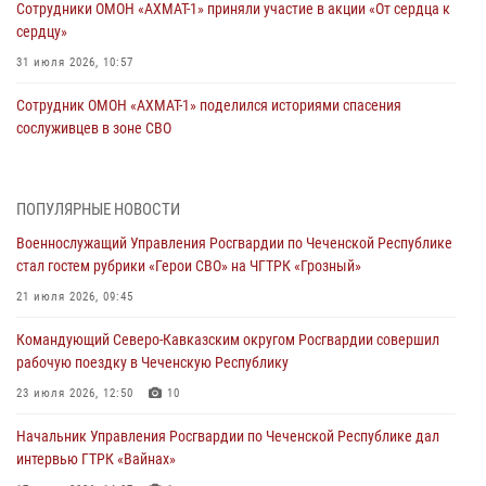
Сотрудники ОМОН «АХМАТ-1» приняли участие в акции «От сердца к
сердцу»
31 июля 2026, 10:57
Сотрудник ОМОН «АХМАТ-1» поделился историями спасения
сослуживцев в зоне СВО
28 июля 2026, 12:32
Командующий Северо-Кавказским округом Росгвардии совершил
ПОПУЛЯРНЫЕ НОВОСТИ
рабочую поездку в Чеченскую Республику
Военнослужащий Управления Росгвардии по Чеченской Республике
23 июля 2026, 12:50
10
стал гостем рубрики «Герои СВО» на ЧГТРК «Грозный»
Военнослужащий Управления Росгвардии по Чеченской Республике
21 июля 2026, 09:45
стал гостем рубрики «Герои СВО» на ЧГТРК «Грозный»
Командующий Северо-Кавказским округом Росгвардии совершил
21 июля 2026, 09:45
рабочую поездку в Чеченскую Республику
В ДНР росгвардейцы уничтожили около 80 вражеских
23 июля 2026, 12:50
10
беспилотников самолётного типа
Начальник Управления Росгвардии по Чеченской Республике дал
19 июля 2026, 13:50
интервью ГТРК «Вайнах»