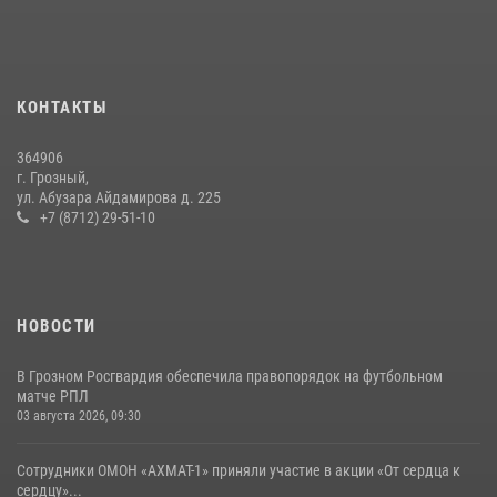
Совета безопасности Чеченской Республики
08 июля 2026, 13:32
3
В ОМОН «АХМАТ-1» прошел День открытых дверей для
КОНТАКТЫ
воспитанников детского лагеря «Майралла»
10 июля 2026, 18:25
9
364906
г. Грозный,
Сотрудник ОМОН «АХМАТ-1» поделился историями спасения
ул. Абузара Айдамирова д. 225
сослуживцев в зоне СВО
+7 (8712) 29-51-10
28 июля 2026, 12:32
НОВОСТИ
В Грозном Росгвардия обеспечила правопорядок на футбольном
матче РПЛ
03 августа 2026, 09:30
Сотрудники ОМОН «АХМАТ-1» приняли участие в акции «От сердца к
сердцу»...