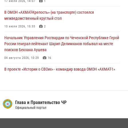
В Грозном Росгвардия обеспечила безопасность конно-спортивных
17 июля 2026, 14:07
1
соревнований
В ОМОН «АХМАТ-Крепость» (на транспорте) состоялся
18 июля 2026, 13:46
межведомственный круглый стол
13 июля 2026, 15:33
2
Начальник Управления Росгвардии по Чеченской Республике Герой
России генерал-лейтенант Шарип Делимханов побывал на месте
поисков Бекхана Аушева
04 августа 2026, 10:29
16
В проекте «Истории о СВОих» - командир взвода ОМОН «АХМАТ-1»
майор полиции Моцу Байсагуров
16 июля 2026, 14:06
Управление Росгвардии по Чеченской Республике информирует
владельцев гражданского оружия об изменениях в
Глава и Правительство ЧР
законодательстве
Официальный портал
15 июля 2026, 12:36
Представитель Росгвардии принял участие в заседании комиссии