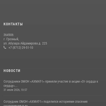
08 июля 2026, 13:32
3
Начальник Управления Росгвардии по Чеченской Республике Герой
России генерал-лейтенант Шарип Делимханов побывал на месте
КОНТАКТЫ
поисков Бекхана Аушева
04 августа 2026, 10:29
16
364906
г. Грозный,
В Управлении Росгвардии по Чеченской Республике прошла
ул. Абузара Айдамирова д. 225
просветительская лекция, приуроченная к 10-летию ведомства
+7 (8712) 29-51-10
08 июля 2026, 11:47
2
НОВОСТИ
Сотрудники ОМОН «АХМАТ-1» приняли участие в акции «От сердца к
сердцу»...
31 июля 2026, 10:57
Сотрудник ОМОН «АХМАТ-1» поделился историями спасения
сослуживцев в зо...