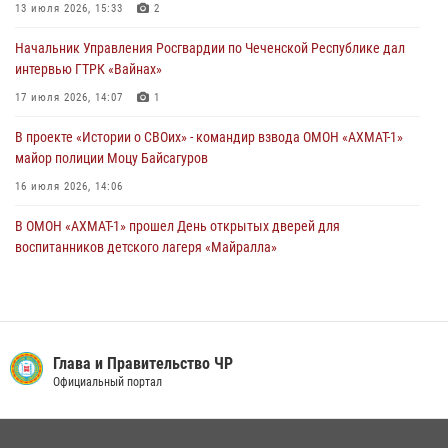
Начальник Управления Росгвардии по Чеченской Республике дал
13 июля 2026, 15:33
2
интервью ГТРК «Вайнах»
Начальник Управления Росгвардии по Чеченской Республике дал
17 июля 2026, 14:07
1
интервью ГТРК «Вайнах»
17 июля 2026, 14:07
1
В проекте «Истории о СВОих» - командир взвода ОМОН «АХМАТ-1»
майор полиции Моцу Байсагуров
16 июля 2026, 14:06
В ОМОН «АХМАТ-1» прошел День открытых дверей для
воспитанников детского лагеря «Майралла»
10 июля 2026, 18:25
9
Управление Росгвардии по Чеченской Республике информирует
владельцев гражданского оружия об изменениях в
законодательстве
Глава и Правительство ЧР
Официальный портал
15 июля 2026, 12:36
Представитель Росгвардии принял участие в заседании комиссии
Совета безопасности Чеченской Республики