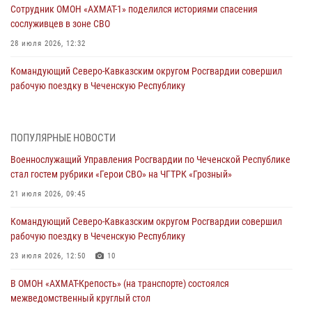
Сотрудник ОМОН «АХМАТ-1» поделился историями спасения
сослуживцев в зоне СВО
28 июля 2026, 12:32
Командующий Северо-Кавказским округом Росгвардии совершил
рабочую поездку в Чеченскую Республику
23 июля 2026, 12:50
10
Военнослужащий Управления Росгвардии по Чеченской Республике
ПОПУЛЯРНЫЕ НОВОСТИ
стал гостем рубрики «Герои СВО» на ЧГТРК «Грозный»
Военнослужащий Управления Росгвардии по Чеченской Республике
21 июля 2026, 09:45
стал гостем рубрики «Герои СВО» на ЧГТРК «Грозный»
В ДНР росгвардейцы уничтожили около 80 вражеских
21 июля 2026, 09:45
беспилотников самолётного типа
Командующий Северо-Кавказским округом Росгвардии совершил
19 июля 2026, 13:50
рабочую поездку в Чеченскую Республику
В Грозном Росгвардия обеспечила безопасность конно-спортивных
23 июля 2026, 12:50
10
соревнований
В ОМОН «АХМАТ-Крепость» (на транспорте) состоялся
18 июля 2026, 13:46
межведомственный круглый стол