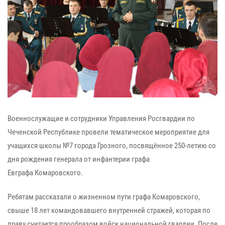
Военнослужащие и сотрудники Управления
Росгвардии
по
Чеченской Республ
ике провели тематическое мероприятие для
учащихся школы №7 города Грозного, посвящённое
250-летию со
дня рождения генерала от инфантерии графа
Евграфа
Комаровского
.
Ребятам рассказали о жизненном пути
графа
Комаровского
,
свыше 18 лет командовавшего внутренней стражей, которая по
праву считается прообразом во
йск национальной гвардии. После