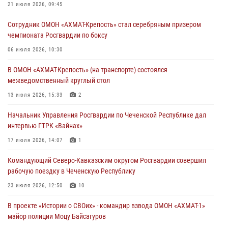
В ДНР росгвардейцы уничтожили около 80 вражеских
21 июля 2026, 09:45
беспилотников самолётного типа
Сотрудник ОМОН «АХМАТ-Крепость» стал серебряным призером
19 июля 2026, 13:50
чемпионата Росгвардии по боксу
В Грозном Росгвардия обеспечила безопасность конно-спортивных
06 июля 2026, 10:30
соревнований
В ОМОН «АХМАТ-Крепость» (на транспорте) состоялся
18 июля 2026, 13:46
межведомственный круглый стол
Начальник Управления Росгвардии по Чеченской Республике дал
13 июля 2026, 15:33
2
интервью ГТРК «Вайнах»
Начальник Управления Росгвардии по Чеченской Республике дал
17 июля 2026, 14:07
1
интервью ГТРК «Вайнах»
17 июля 2026, 14:07
1
Командующий Северо-Кавказским округом Росгвардии совершил
рабочую поездку в Чеченскую Республику
23 июля 2026, 12:50
10
В проекте «Истории о СВОих» - командир взвода ОМОН «АХМАТ-1»
майор полиции Моцу Байсагуров