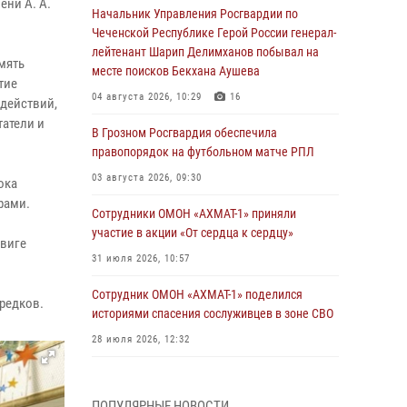
ени А. А.
Начальник Управления Росгвардии по
Чеченской Республике Герой России генерал-
лейтенант Шарип Делимханов побывал на
мять
месте поисков Бекхана Аушева
тие
04 августа 2026, 10:29
16
 действий,
татели и
В Грозном Росгвардия обеспечила
правопорядок на футбольном матче РПЛ
03 августа 2026, 09:30
ока
рами.
Сотрудники ОМОН «АХМАТ-1» приняли
участие в акции «От сердца к сердцу»
двиге
31 июля 2026, 10:57
Сотрудник ОМОН «АХМАТ-1» поделился
редков.
историями спасения сослуживцев в зоне СВО
28 июля 2026, 12:32
Командующий Северо-Кавказским округом
Росгвардии совершил рабочую поездку в
ПОПУЛЯРНЫЕ НОВОСТИ