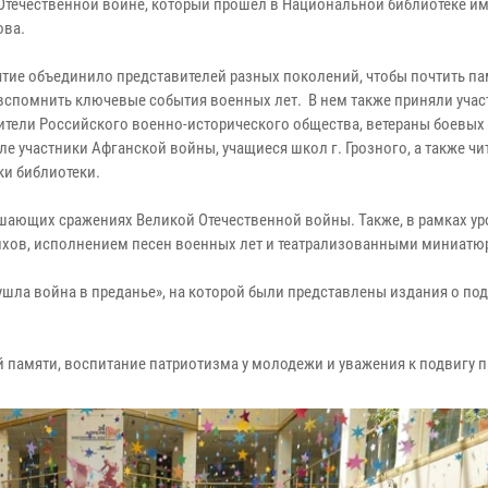
Отечественной войне, который прошел в Национальной библиотеке им
ова.
тие объединило представителей разных поколений, чтобы почтить па
 вспомнить ключевые события военных лет. В нем также приняли учас
ители Российского военно-исторического общества, ветераны боевых
ле участники Афганской войны, учащиеся школ г. Грозного, а также чи
ки библиотеки.
ешающих сражениях Великой Отечественной войны. Также, в рамках ур
ихов, исполнением песен военных лет и театрализованными миниатю
 ушла война в преданье», на которой были представлены издания о по
 памяти, воспитание патриотизма у молодежи и уважения к подвигу п