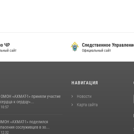
о ЧР
Следственное Управлени
ьный сайт
Официальный сайт
И
НАВИГАЦИЯ
 ОМОН «АХМАТ-1» приняли участие
Новости
 сердца к сердцу»...
Карта сайта
 10:57
ОМОН «АХМАТ-1» поделился
пасения сослуживцев в зо...
 12:32