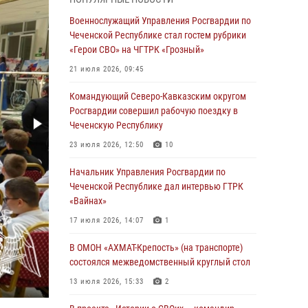
Чеченскую Республику
Военнослужащий Управления Росгвардии по
23 июля 2026, 12:50
10
Чеченской Республике стал гостем рубрики
«Герои СВО» на ЧГТРК «Грозный»
Военнослужащий Управления Росгвардии по
Чеченской Республике стал гостем рубрики
21 июля 2026, 09:45
«Герои СВО» на ЧГТРК «Грозный»
Командующий Северо-Кавказским округом
21 июля 2026, 09:45
Росгвардии совершил рабочую поездку в
Чеченскую Республику
В ДНР росгвардейцы уничтожили около 80
вражеских беспилотников самолётного типа
23 июля 2026, 12:50
10
19 июля 2026, 13:50
Начальник Управления Росгвардии по
Чеченской Республике дал интервью ГТРК
В Грозном Росгвардия обеспечила
«Вайнах»
безопасность конно-спортивных
соревнований
17 июля 2026, 14:07
1
18 июля 2026, 13:46
В ОМОН «АХМАТ-Крепость» (на транспорте)
состоялся межведомственный круглый стол
Начальник Управления Росгвардии по
Чеченской Республике дал интервью ГТРК
13 июля 2026, 15:33
2
«Вайнах»